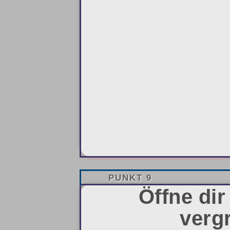
PUNKT 9
Öffne dir
vergr