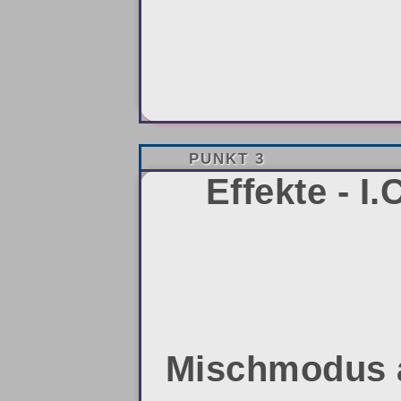
PUNKT 3
Effekte - I
Mischmodus au