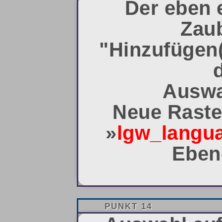
Der eben e
Zaub
"Hinzufügen
Auswa
Neue Raste
»
lgw_langu
Eben
PUNKT 14