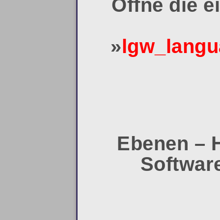
Öffne die e
»
lgw_langu
Ebenen – H
Software