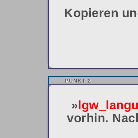
Kopieren und
PUNKT 2
»
lgw_lang
vorhin. Nac