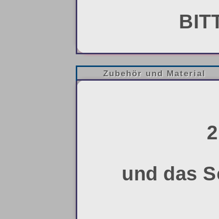
BIT
Zubehör und Material
2
und das S