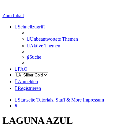
Zum Inhalt
Schnellzugriff
Unbeantwortete Themen
Aktive Themen
Suche
FAQ
Anmelden
Registrieren
Startseite
Tutorials, Stuff & More
Impressum
Suche
LAGUNA AZUL