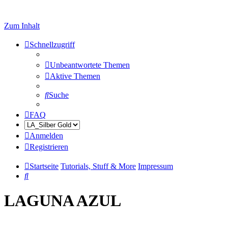
Zum Inhalt
Schnellzugriff
Unbeantwortete Themen
Aktive Themen
Suche
FAQ
Anmelden
Registrieren
Startseite
Tutorials, Stuff & More
Impressum
Suche
LAGUNA AZUL