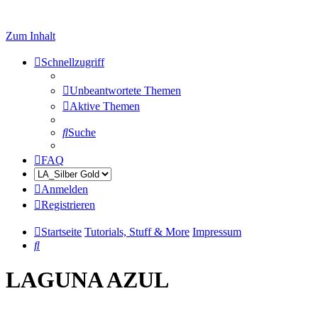
Zum Inhalt
Schnellzugriff
Unbeantwortete Themen
Aktive Themen
Suche
FAQ
Anmelden
Registrieren
Startseite
Tutorials, Stuff & More
Impressum
Suche
LAGUNA AZUL