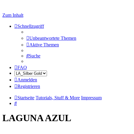
Zum Inhalt
Schnellzugriff
Unbeantwortete Themen
Aktive Themen
Suche
FAQ
Anmelden
Registrieren
Startseite
Tutorials, Stuff & More
Impressum
Suche
LAGUNA AZUL