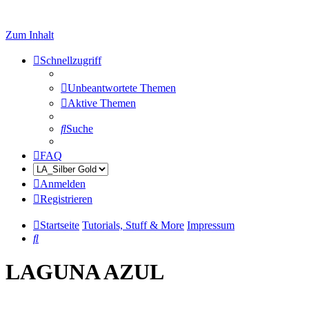
Zum Inhalt
Schnellzugriff
Unbeantwortete Themen
Aktive Themen
Suche
FAQ
Anmelden
Registrieren
Startseite
Tutorials, Stuff & More
Impressum
Suche
LAGUNA AZUL