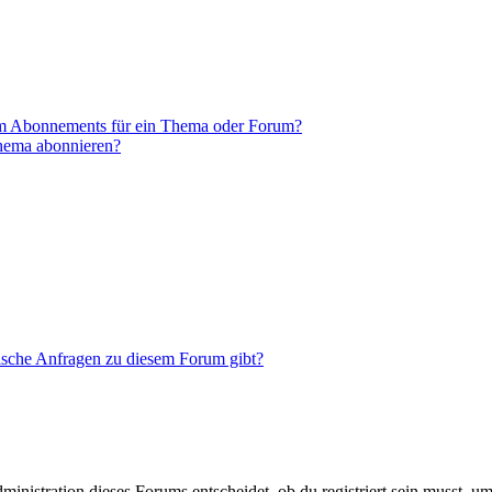
em Abonnements für ein Thema oder Forum?
Thema abonnieren?
tische Anfragen zu diesem Forum gibt?
istration dieses Forums entscheidet, ob du registriert sein musst, um Be