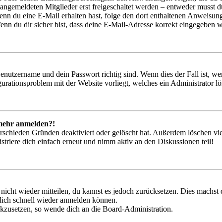
 angemeldeten Mitglieder erst freigeschaltet werden – entweder musst du
. Wenn du eine E-Mail erhalten hast, folge den dort enthaltenen Anweis
nn du dir sicher bist, dass deine E-Mail-Adresse korrekt eingegeben w
Benutzername und dein Passwort richtig sind. Wenn dies der Fall ist, w
igurationsproblem mit der Website vorliegt, welches ein Administrator l
t mehr anmelden?!
rschieden Gründen deaktiviert oder gelöscht hat. Außerdem löschen vie
triere dich einfach erneut und nimm aktiv an den Diskussionen teil!
 nicht wieder mitteilen, du kannst es jedoch zurücksetzen. Dies machs
 dich schnell wieder anmelden können.
ückzusetzen, so wende dich an die Board-Administration.