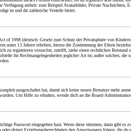
zur Verfügung stehen: zum Beispiel Avatarbilder, Private Nachrichten, 
igt ist und dir zahlreiche Vorteile bietet.
t of 1998 (deutsch: Gesetz zum Schutz der Privatsphäre von Kindern i
ern unter 13 Jahren erheben, hierzu die Zustimmung der Eltern bezieh
dich zu registrieren versuchst, zutrifft, ziehe einen rechtlichen Beista
stelle für Rechtsangelegenheiten jeglicher Art ist; außer solchen, die
erden.
 komplett ausgeschaltet hat, damit sich keine neuen Benutzer mehr anm
 wurden. Um Hilfe zu erhalten, wende dich an die Board-Administratio
richtige Passwort eingegeben hast. Wenn diese stimmen, dann gibt es
ern oder deiner Erziehungsberechtigten den Anweisungen folgen, die du e