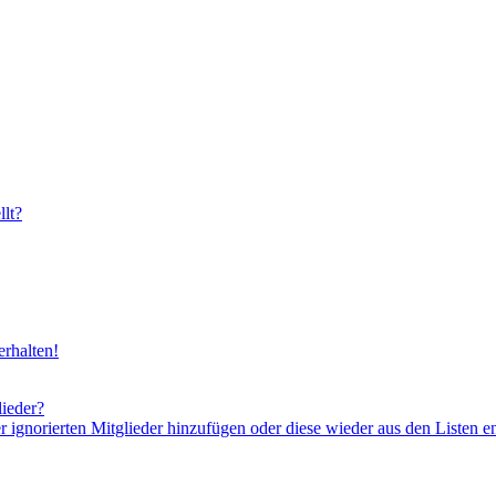
lt?
rhalten!
lieder?
er ignorierten Mitglieder hinzufügen oder diese wieder aus den Listen e