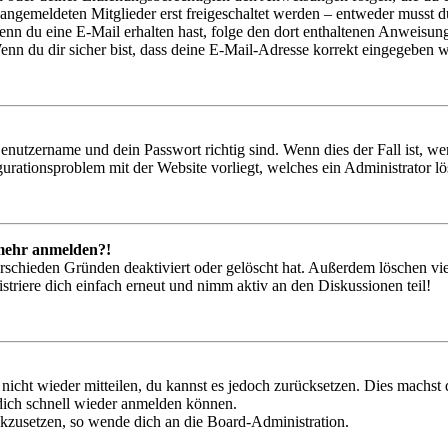
 angemeldeten Mitglieder erst freigeschaltet werden – entweder musst du
. Wenn du eine E-Mail erhalten hast, folge den dort enthaltenen Anweis
nn du dir sicher bist, dass deine E-Mail-Adresse korrekt eingegeben w
Benutzername und dein Passwort richtig sind. Wenn dies der Fall ist, w
igurationsproblem mit der Website vorliegt, welches ein Administrator l
t mehr anmelden?!
rschieden Gründen deaktiviert oder gelöscht hat. Außerdem löschen vie
triere dich einfach erneut und nimm aktiv an den Diskussionen teil!
 nicht wieder mitteilen, du kannst es jedoch zurücksetzen. Dies machs
 dich schnell wieder anmelden können.
ückzusetzen, so wende dich an die Board-Administration.