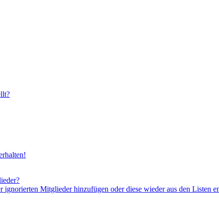
lt?
rhalten!
lieder?
er ignorierten Mitglieder hinzufügen oder diese wieder aus den Listen e