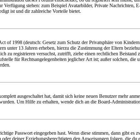
zur Verfügung stehen: zum Beispiel Avatarbilder, Private Nachrichten, 
igt ist und dir zahlreiche Vorteile bietet.
t of 1998 (deutsch: Gesetz zum Schutz der Privatsphäre von Kindern i
ern unter 13 Jahren erheben, hierzu die Zustimmung der Eltern bezieh
dich zu registrieren versuchst, zutrifft, ziehe einen rechtlichen Beista
stelle für Rechtsangelegenheiten jeglicher Art ist; außer solchen, die
erden.
 komplett ausgeschaltet hat, damit sich keine neuen Benutzer mehr anm
 wurden. Um Hilfe zu erhalten, wende dich an die Board-Administratio
richtige Passwort eingegeben hast. Wenn diese stimmen, dann gibt es
ern oder deiner Erziehungsberechtigten den Anweisungen folgen, die du e