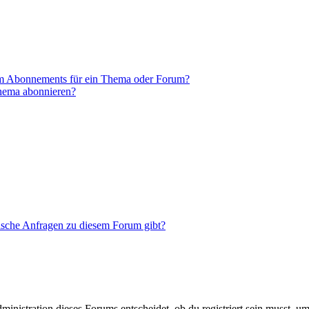
em Abonnements für ein Thema oder Forum?
Thema abonnieren?
tische Anfragen zu diesem Forum gibt?
istration dieses Forums entscheidet, ob du registriert sein musst, um Be