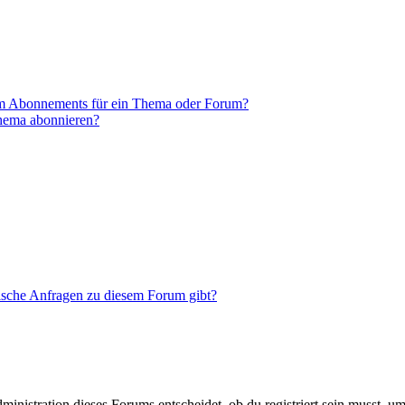
em Abonnements für ein Thema oder Forum?
Thema abonnieren?
tische Anfragen zu diesem Forum gibt?
istration dieses Forums entscheidet, ob du registriert sein musst, um Be