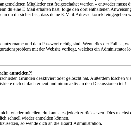
 angemeldeten Mitglieder erst freigeschaltet werden – entweder musst du
. Wenn du eine E-Mail erhalten hast, folge den dort enthaltenen Anweis
nn du dir sicher bist, dass deine E-Mail-Adresse korrekt eingegeben w
Benutzername und dein Passwort richtig sind. Wenn dies der Fall ist, w
igurationsproblem mit der Website vorliegt, welches ein Administrator l
t mehr anmelden?!
rschieden Gründen deaktiviert oder gelöscht hat. Außerdem löschen vie
triere dich einfach erneut und nimm aktiv an den Diskussionen teil!
 nicht wieder mitteilen, du kannst es jedoch zurücksetzen. Dies machs
 dich schnell wieder anmelden können.
ückzusetzen, so wende dich an die Board-Administration.