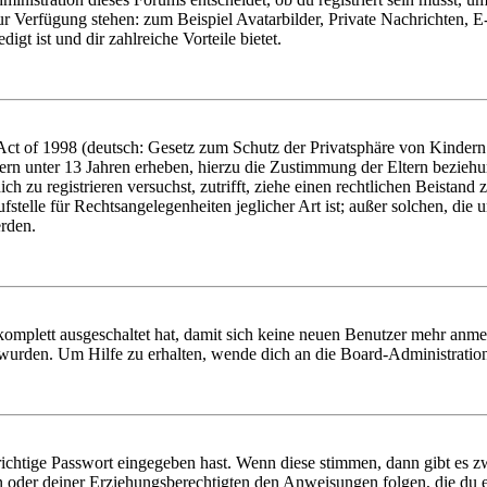
zur Verfügung stehen: zum Beispiel Avatarbilder, Private Nachrichten, 
igt ist und dir zahlreiche Vorteile bietet.
t of 1998 (deutsch: Gesetz zum Schutz der Privatsphäre von Kindern i
ern unter 13 Jahren erheben, hierzu die Zustimmung der Eltern bezieh
dich zu registrieren versuchst, zutrifft, ziehe einen rechtlichen Beista
stelle für Rechtsangelegenheiten jeglicher Art ist; außer solchen, die
erden.
 komplett ausgeschaltet hat, damit sich keine neuen Benutzer mehr anm
 wurden. Um Hilfe zu erhalten, wende dich an die Board-Administratio
richtige Passwort eingegeben hast. Wenn diese stimmen, dann gibt es
ern oder deiner Erziehungsberechtigten den Anweisungen folgen, die du e