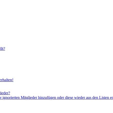
lt?
rhalten!
lieder?
er ignorierten Mitglieder hinzufügen oder diese wieder aus den Listen e