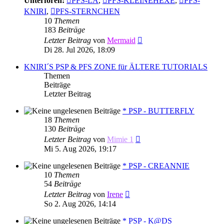
Unterforen:
PFS-LA
,
PFS-KLEINEHEXE
,
PFS-
KNIRI
,
PFS-STERNCHEN
10
Themen
183
Beiträge
Neuester
Letzter Beitrag
von
Mermaid
Beitrag
Di 28. Jul 2026, 18:09
KNIRI´S PSP & PFS ZONE für ÄLTERE TUTORIALS
Themen
Beiträge
Letzter Beitrag
* PSP - BUTTERFLY
18
Themen
130
Beiträge
Neuester
Letzter Beitrag
von
Mimie 1
Beitrag
Mi 5. Aug 2026, 19:17
* PSP - CREANNIE
10
Themen
54
Beiträge
Neuester
Letzter Beitrag
von
Irene
Beitrag
So 2. Aug 2026, 14:14
* PSP - K@DS