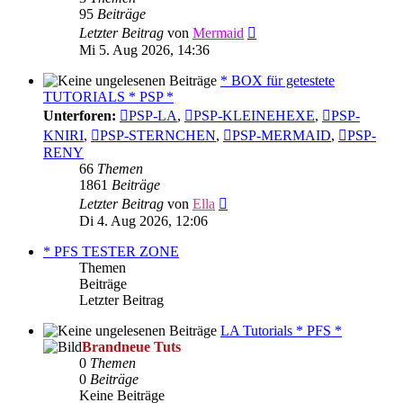
95
Beiträge
Neuester
Letzter Beitrag
von
Mermaid
Beitrag
Mi 5. Aug 2026, 14:36
* BOX für getestete
TUTORIALS * PSP *
Unterforen:
PSP-LA
,
PSP-KLEINEHEXE
,
PSP-
KNIRI
,
PSP-STERNCHEN
,
PSP-MERMAID
,
PSP-
RENY
66
Themen
1861
Beiträge
Neuester
Letzter Beitrag
von
Ella
Beitrag
Di 4. Aug 2026, 12:06
* PFS TESTER ZONE
Themen
Beiträge
Letzter Beitrag
LA Tutorials * PFS *
Brandneue Tuts
0
Themen
0
Beiträge
Keine Beiträge