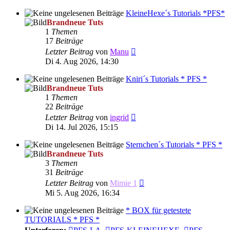
KleineHexe´s Tutorials *PFS*
Brandneue Tuts
1
Themen
17
Beiträge
Neuester
Letzter Beitrag
von
Manu
Beitrag
Di 4. Aug 2026, 14:30
Kniri´s Tutorials * PFS *
Brandneue Tuts
1
Themen
22
Beiträge
Neuester
Letzter Beitrag
von
ingrid
Beitrag
Di 14. Jul 2026, 15:15
Sternchen´s Tutorials * PFS *
Brandneue Tuts
3
Themen
31
Beiträge
Neuester
Letzter Beitrag
von
Mimie 1
Beitrag
Mi 5. Aug 2026, 16:34
* BOX für getestete
TUTORIALS * PFS *