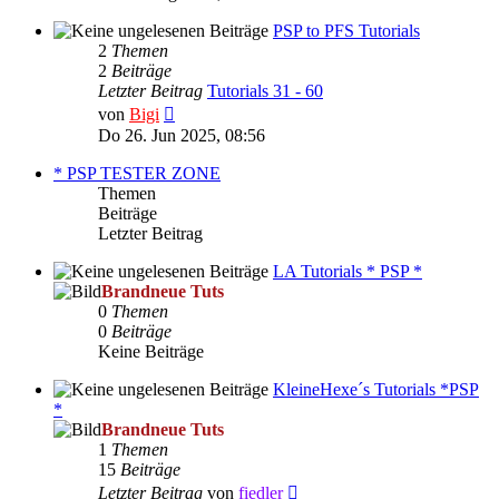
PSP to PFS Tutorials
2
Themen
2
Beiträge
Letzter Beitrag
Tutorials 31 - 60
Neuester
von
Bigi
Beitrag
Do 26. Jun 2025, 08:56
* PSP TESTER ZONE
Themen
Beiträge
Letzter Beitrag
LA Tutorials * PSP *
Brandneue Tuts
0
Themen
0
Beiträge
Keine Beiträge
KleineHexe´s Tutorials *PSP
*
Brandneue Tuts
1
Themen
15
Beiträge
Neuester
Letzter Beitrag
von
fiedler