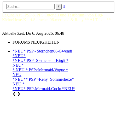
Erweiterte
Suche
Suche
Laguna Azul PSP & PFS Tutorials und Testforum> von Bigi-
KleineHexe-Kniri-Sternchen06-mermaid & Reny ** AI Tuben **
Aktuelle Zeit: Do 6. Aug 2026, 06:48
FORUMS NEUIGKEITEN
*NEU* PSP - Sternchen06-Gwendi
*NEU*
*NEU* PSP- Sternchen - Birgit *
NEU*
* NEU * PSP>Mermaid-Vogue *
NEU
*NEU** PSP >Reny- Sommerhexe*
NEU *
*NEU* PSP-Mermaid-Coclo *NEU*
❮
❯