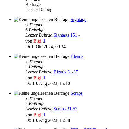
Beiträge
Letzter Beitrag
Signtags
6
Themen
6
Beiträge
Letzter Beitrag
Signtags 151 -
Neuester
von
Bigi
Beitrag
Di 1. Okt 2024, 09:34
Blends
2
Themen
2
Beiträge
Letzter Beitrag
Blends 31-37
Neuester
von
Bigi
Beitrag
Do 10. Aug 2023, 15:10
Scraps
2
Themen
2
Beiträge
Letzter Beitrag
Scraps 31-53
Neuester
von
Bigi
Beitrag
Do 10. Aug 2023, 15:28