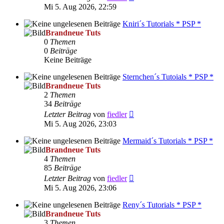
Beitrag
Mi 5. Aug 2026, 22:59
Kniri´s Tutorials * PSP *
Brandneue Tuts
0
Themen
0
Beiträge
Keine Beiträge
Sternchen´s Tutoials * PSP *
Brandneue Tuts
2
Themen
34
Beiträge
Neuester
Letzter Beitrag
von
fiedler
Beitrag
Mi 5. Aug 2026, 23:03
Mermaid´s Tutorials * PSP *
Brandneue Tuts
4
Themen
85
Beiträge
Neuester
Letzter Beitrag
von
fiedler
Beitrag
Mi 5. Aug 2026, 23:06
Reny´s Tutorials * PSP *
Brandneue Tuts
3
Themen