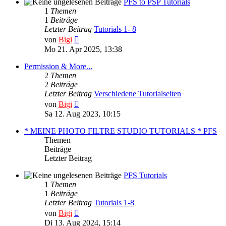
PFS to PSP Tutorials
1
Themen
1
Beiträge
Letzter Beitrag
Tutorials 1- 8
Neuester
von
Bigi
Beitrag
Mo 21. Apr 2025, 13:38
Permission & More...
2
Themen
2
Beiträge
Letzter Beitrag
Verschiedene Tutorialseiten
Neuester
von
Bigi
Beitrag
Sa 12. Aug 2023, 10:15
* MEINE PHOTO FILTRE STUDIO TUTORIALS * PFS
Themen
Beiträge
Letzter Beitrag
PFS Tutorials
1
Themen
1
Beiträge
Letzter Beitrag
Tutorials 1-8
Neuester
von
Bigi
Beitrag
Di 13. Aug 2024, 15:14