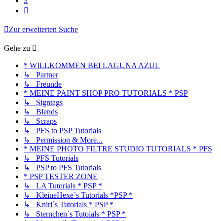
3
Nächste
Zur erweiterten Suche
Gehe zu
* WILLKOMMEN BEI LAGUNA AZUL
↳ Partner
↳ Freunde
* MEINE PAINT SHOP PRO TUTORIALS * PSP
↳ Signtags
↳ Blends
↳ Scraps
↳ PFS to PSP Tutorials
↳ Permission & More...
* MEINE PHOTO FILTRE STUDIO TUTORIALS * PFS
↳ PFS Tutorials
↳ PSP to PFS Tutorials
* PSP TESTER ZONE
↳ LA Tutorials * PSP *
↳ KleineHexe´s Tutorials *PSP *
↳ Kniri´s Tutorials * PSP *
↳ Sternchen´s Tutoials * PSP *