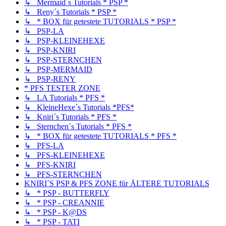
↳ Mermaid´s Tutorials * PSP *
↳ Reny´s Tutorials * PSP *
↳ * BOX für getestete TUTORIALS * PSP *
↳ PSP-LA
↳ PSP-KLEINEHEXE
↳ PSP-KNIRI
↳ PSP-STERNCHEN
↳ PSP-MERMAID
↳ PSP-RENY
* PFS TESTER ZONE
↳ LA Tutorials * PFS *
↳ KleineHexe´s Tutorials *PFS*
↳ Kniri´s Tutorials * PFS *
↳ Sternchen´s Tutorials * PFS *
↳ * BOX für getestete TUTORIALS * PFS *
↳ PFS-LA
↳ PFS-KLEINEHEXE
↳ PFS-KNIRI
↳ PFS-STERNCHEN
KNIRI´S PSP & PFS ZONE für ÄLTERE TUTORIALS
↳ * PSP - BUTTERFLY
↳ * PSP - CREANNIE
↳ * PSP - K@DS
↳ * PSP - TATI