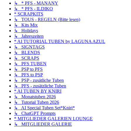
↳ * PFS - MANANY
↳ * PFS - ILDIKO
* SCRAPKITS
↳ TOUS - REGELN (Bitte lesen)
↳ Kits Mix
↳ Holidays
↳ Jahreszeiten
* AI TUTORIAL TUBEN by LAGUNA AZUL
↳ SIGNTAGS
↳ BLENDS
↳ SCRAPS
↳ PFS TUBEN
↳ PSP to PFS
↳ PFS to PSP
↳ PSP - zusätliche Tuben
↳ PFS - zusätzliche Tuben
* AI TUBEN BY KNIRI
↳ Monatstuben 2026
↳ Tutorial Tuben 2026
↳ AI Special Tuben Set*Kniri*
↳ ChatGPT Prompts
* MITGLIEDER GALERIEN LOUNGE
↳ MITGLIEDER GALERIE