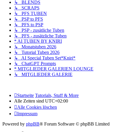
↳ BLENDS
↳ SCRAPS
↳ PFS TUBEN
↳ PSP to PFS
↳ PFS to PSP
↳ PSP - zusätliche Tuben
↳ PFS - zusätzliche Tuben
* AI TUBEN BY KNIRI
↳ Monatstuben 2026
↳ Tutorial Tuben 2026
↳ AI Special Tuben Set*Kniri*
↳ ChatGPT Prompts
* MITGLIEDER GALERIEN LOUNGE
↳ MITGLIEDER GALERIE
Startseite
Tutorials, Stuff & More
Alle Zeiten sind
UTC+02:00
Alle Cookies löschen
Impressum
Powered by
phpBB
® Forum Software © phpBB Limited