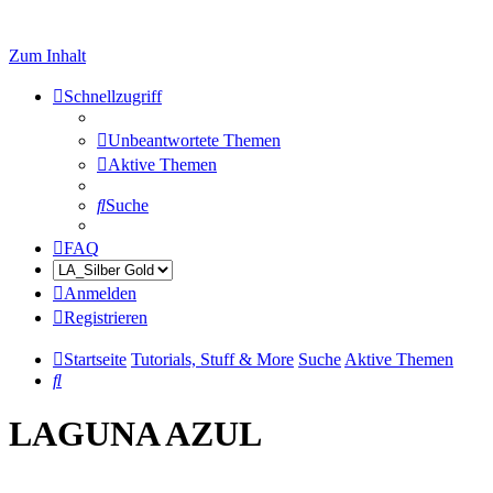
Zum Inhalt
Schnellzugriff
Unbeantwortete Themen
Aktive Themen
Suche
FAQ
Anmelden
Registrieren
Startseite
Tutorials, Stuff & More
Suche
Aktive Themen
Suche
LAGUNA AZUL