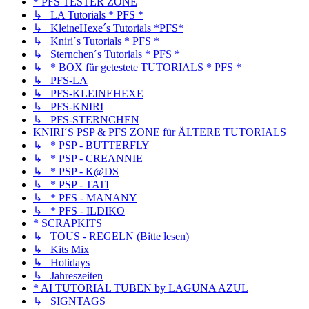
* PFS TESTER ZONE
↳ LA Tutorials * PFS *
↳ KleineHexe´s Tutorials *PFS*
↳ Kniri´s Tutorials * PFS *
↳ Sternchen´s Tutorials * PFS *
↳ * BOX für getestete TUTORIALS * PFS *
↳ PFS-LA
↳ PFS-KLEINEHEXE
↳ PFS-KNIRI
↳ PFS-STERNCHEN
KNIRI´S PSP & PFS ZONE für ÄLTERE TUTORIALS
↳ * PSP - BUTTERFLY
↳ * PSP - CREANNIE
↳ * PSP - K@DS
↳ * PSP - TATI
↳ * PFS - MANANY
↳ * PFS - ILDIKO
* SCRAPKITS
↳ TOUS - REGELN (Bitte lesen)
↳ Kits Mix
↳ Holidays
↳ Jahreszeiten
* AI TUTORIAL TUBEN by LAGUNA AZUL
↳ SIGNTAGS