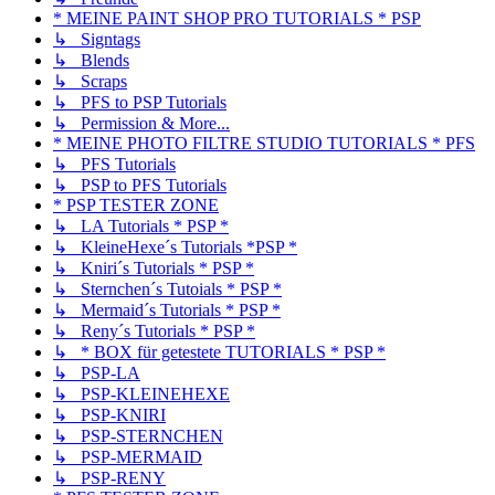
* MEINE PAINT SHOP PRO TUTORIALS * PSP
↳ Signtags
↳ Blends
↳ Scraps
↳ PFS to PSP Tutorials
↳ Permission & More...
* MEINE PHOTO FILTRE STUDIO TUTORIALS * PFS
↳ PFS Tutorials
↳ PSP to PFS Tutorials
* PSP TESTER ZONE
↳ LA Tutorials * PSP *
↳ KleineHexe´s Tutorials *PSP *
↳ Kniri´s Tutorials * PSP *
↳ Sternchen´s Tutoials * PSP *
↳ Mermaid´s Tutorials * PSP *
↳ Reny´s Tutorials * PSP *
↳ * BOX für getestete TUTORIALS * PSP *
↳ PSP-LA
↳ PSP-KLEINEHEXE
↳ PSP-KNIRI
↳ PSP-STERNCHEN
↳ PSP-MERMAID
↳ PSP-RENY