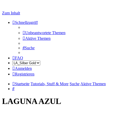
Zum Inhalt
Schnellzugriff
Unbeantwortete Themen
Aktive Themen
Suche
FAQ
Anmelden
Registrieren
Startseite
Tutorials, Stuff & More
Suche
Aktive Themen
Suche
LAGUNA AZUL