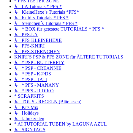
* PFS TESTER ZONE
↳ LA Tutorials * PFS *
↳ KleineHexe´s Tutorials *PFS*
↳ Kniri´s Tutorials * PFS *
↳ Sternchen´s Tutorials * PFS *
↳ * BOX für getestete TUTORIALS * PFS *
↳ PFS-LA
↳ PFS-KLEINEHEXE
↳ PFS-KNIRI
↳ PFS-STERNCHEN
KNIRI´S PSP & PFS ZONE für ÄLTERE TUTORIALS
↳ * PSP - BUTTERFLY
↳ * PSP - CREANNIE
↳ * PSP - K@DS
↳ * PSP - TATI
↳ * PFS - MANANY
↳ * PFS - ILDIKO
* SCRAPKITS
↳ TOUS - REGELN (Bitte lesen)
↳ Kits Mix
↳ Holidays
↳ Jahreszeiten
* AI TUTORIAL TUBEN by LAGUNA AZUL
↳ SIGNTAGS