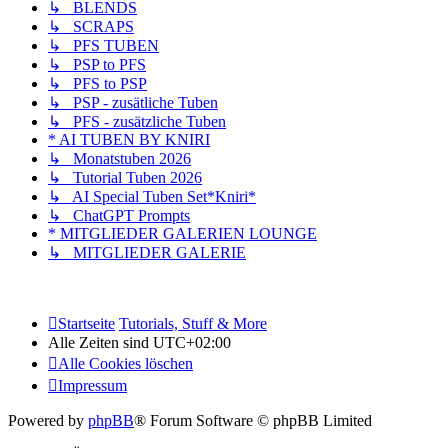
↳ BLENDS
↳ SCRAPS
↳ PFS TUBEN
↳ PSP to PFS
↳ PFS to PSP
↳ PSP - zusätliche Tuben
↳ PFS - zusätzliche Tuben
* AI TUBEN BY KNIRI
↳ Monatstuben 2026
↳ Tutorial Tuben 2026
↳ AI Special Tuben Set*Kniri*
↳ ChatGPT Prompts
* MITGLIEDER GALERIEN LOUNGE
↳ MITGLIEDER GALERIE
Startseite
Tutorials, Stuff & More
Alle Zeiten sind
UTC+02:00
Alle Cookies löschen
Impressum
Powered by
phpBB
® Forum Software © phpBB Limited