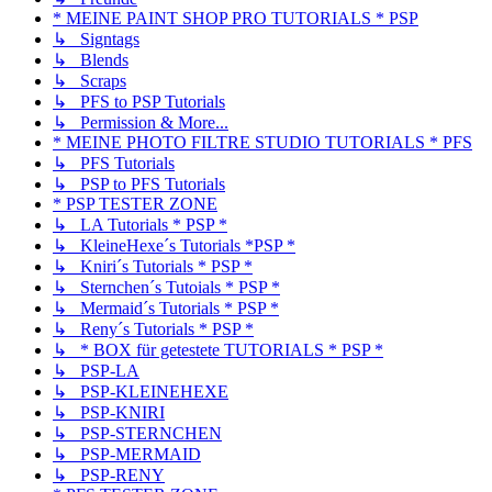
* MEINE PAINT SHOP PRO TUTORIALS * PSP
↳ Signtags
↳ Blends
↳ Scraps
↳ PFS to PSP Tutorials
↳ Permission & More...
* MEINE PHOTO FILTRE STUDIO TUTORIALS * PFS
↳ PFS Tutorials
↳ PSP to PFS Tutorials
* PSP TESTER ZONE
↳ LA Tutorials * PSP *
↳ KleineHexe´s Tutorials *PSP *
↳ Kniri´s Tutorials * PSP *
↳ Sternchen´s Tutoials * PSP *
↳ Mermaid´s Tutorials * PSP *
↳ Reny´s Tutorials * PSP *
↳ * BOX für getestete TUTORIALS * PSP *
↳ PSP-LA
↳ PSP-KLEINEHEXE
↳ PSP-KNIRI
↳ PSP-STERNCHEN
↳ PSP-MERMAID
↳ PSP-RENY