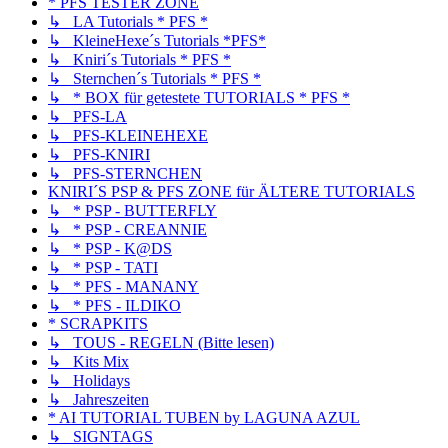
* PFS TESTER ZONE
↳ LA Tutorials * PFS *
↳ KleineHexe´s Tutorials *PFS*
↳ Kniri´s Tutorials * PFS *
↳ Sternchen´s Tutorials * PFS *
↳ * BOX für getestete TUTORIALS * PFS *
↳ PFS-LA
↳ PFS-KLEINEHEXE
↳ PFS-KNIRI
↳ PFS-STERNCHEN
KNIRI´S PSP & PFS ZONE für ÄLTERE TUTORIALS
↳ * PSP - BUTTERFLY
↳ * PSP - CREANNIE
↳ * PSP - K@DS
↳ * PSP - TATI
↳ * PFS - MANANY
↳ * PFS - ILDIKO
* SCRAPKITS
↳ TOUS - REGELN (Bitte lesen)
↳ Kits Mix
↳ Holidays
↳ Jahreszeiten
* AI TUTORIAL TUBEN by LAGUNA AZUL
↳ SIGNTAGS