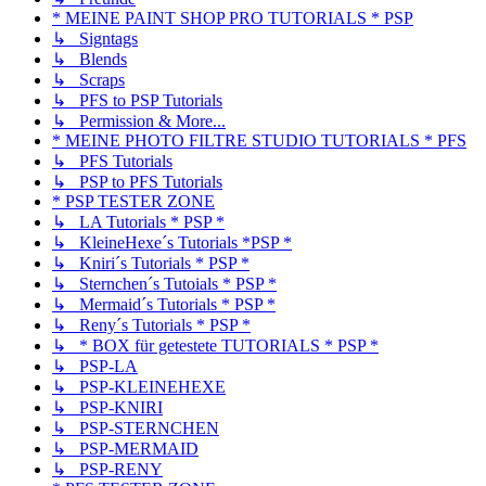
* MEINE PAINT SHOP PRO TUTORIALS * PSP
↳ Signtags
↳ Blends
↳ Scraps
↳ PFS to PSP Tutorials
↳ Permission & More...
* MEINE PHOTO FILTRE STUDIO TUTORIALS * PFS
↳ PFS Tutorials
↳ PSP to PFS Tutorials
* PSP TESTER ZONE
↳ LA Tutorials * PSP *
↳ KleineHexe´s Tutorials *PSP *
↳ Kniri´s Tutorials * PSP *
↳ Sternchen´s Tutoials * PSP *
↳ Mermaid´s Tutorials * PSP *
↳ Reny´s Tutorials * PSP *
↳ * BOX für getestete TUTORIALS * PSP *
↳ PSP-LA
↳ PSP-KLEINEHEXE
↳ PSP-KNIRI
↳ PSP-STERNCHEN
↳ PSP-MERMAID
↳ PSP-RENY