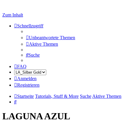
Zum Inhalt
Schnellzugriff
Unbeantwortete Themen
Aktive Themen
Suche
FAQ
Anmelden
Registrieren
Startseite
Tutorials, Stuff & More
Suche
Aktive Themen
Suche
LAGUNA AZUL