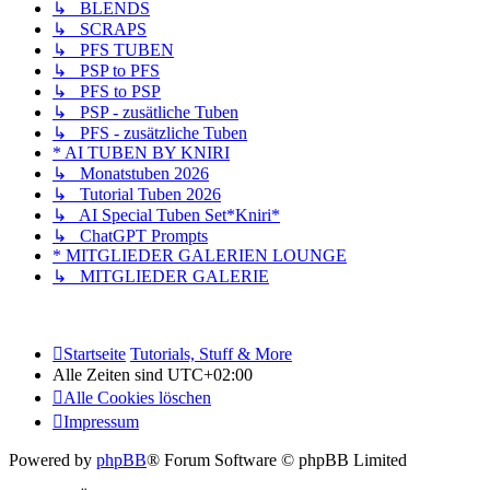
↳ BLENDS
↳ SCRAPS
↳ PFS TUBEN
↳ PSP to PFS
↳ PFS to PSP
↳ PSP - zusätliche Tuben
↳ PFS - zusätzliche Tuben
* AI TUBEN BY KNIRI
↳ Monatstuben 2026
↳ Tutorial Tuben 2026
↳ AI Special Tuben Set*Kniri*
↳ ChatGPT Prompts
* MITGLIEDER GALERIEN LOUNGE
↳ MITGLIEDER GALERIE
Startseite
Tutorials, Stuff & More
Alle Zeiten sind
UTC+02:00
Alle Cookies löschen
Impressum
Powered by
phpBB
® Forum Software © phpBB Limited