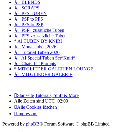
↳ BLENDS
↳ SCRAPS
↳ PFS TUBEN
↳ PSP to PFS
↳ PFS to PSP
↳ PSP - zusätliche Tuben
↳ PFS - zusätzliche Tuben
* AI TUBEN BY KNIRI
↳ Monatstuben 2026
↳ Tutorial Tuben 2026
↳ AI Special Tuben Set*Kniri*
↳ ChatGPT Prompts
* MITGLIEDER GALERIEN LOUNGE
↳ MITGLIEDER GALERIE
Startseite
Tutorials, Stuff & More
Alle Zeiten sind
UTC+02:00
Alle Cookies löschen
Impressum
Powered by
phpBB
® Forum Software © phpBB Limited