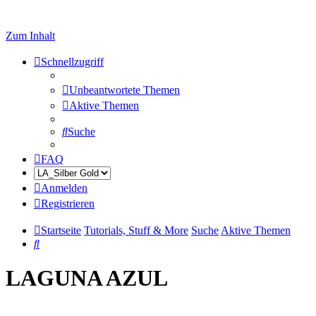
Zum Inhalt
Schnellzugriff
Unbeantwortete Themen
Aktive Themen
Suche
FAQ
Anmelden
Registrieren
Startseite
Tutorials, Stuff & More
Suche
Aktive Themen
Suche
LAGUNA AZUL