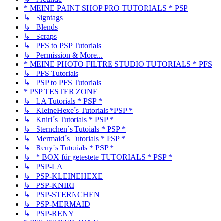
* MEINE PAINT SHOP PRO TUTORIALS * PSP
↳ Signtags
↳ Blends
↳ Scraps
↳ PFS to PSP Tutorials
↳ Permission & More...
* MEINE PHOTO FILTRE STUDIO TUTORIALS * PFS
↳ PFS Tutorials
↳ PSP to PFS Tutorials
* PSP TESTER ZONE
↳ LA Tutorials * PSP *
↳ KleineHexe´s Tutorials *PSP *
↳ Kniri´s Tutorials * PSP *
↳ Sternchen´s Tutoials * PSP *
↳ Mermaid´s Tutorials * PSP *
↳ Reny´s Tutorials * PSP *
↳ * BOX für getestete TUTORIALS * PSP *
↳ PSP-LA
↳ PSP-KLEINEHEXE
↳ PSP-KNIRI
↳ PSP-STERNCHEN
↳ PSP-MERMAID
↳ PSP-RENY