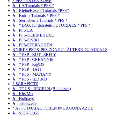
* PFS TESTER ZONE
↳ LA Tutorials * PFS *
↳ KleineHexe´s Tutorials *PFS*
↳ Kniri´s Tutorials * PFS *
↳ Sternchen´s Tutorials * PFS *
↳ * BOX für getestete TUTORIALS * PFS *
↳ PFS-LA
↳ PFS-KLEINEHEXE
↳ PFS-KNIRI
↳ PFS-STERNCHEN
KNIRI´S PSP & PFS ZONE für ÄLTERE TUTORIALS
↳ * PSP - BUTTERFLY
↳ * PSP - CREANNIE
↳ * PSP - K@DS
↳ * PSP - TATI
↳ * PFS - MANANY
↳ * PFS - ILDIKO
* SCRAPKITS
↳ TOUS - REGELN (Bitte lesen)
↳ Kits Mix
↳ Holidays
↳ Jahreszeiten
* AI TUTORIAL TUBEN by LAGUNA AZUL
↳ SIGNTAGS