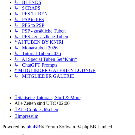
↳ BLENDS
↳ SCRAPS
↳ PFS TUBEN
↳ PSP to PFS
↳ PFS to PSP
↳ PSP - zusätliche Tuben
↳ PFS - zusätzliche Tuben
* AI TUBEN BY KNIRI
↳ Monatstuben 2026
↳ Tutorial Tuben 2026
↳ AI Special Tuben Set*Kniri*
↳ ChatGPT Prompts
* MITGLIEDER GALERIEN LOUNGE
↳ MITGLIEDER GALERIE
Startseite
Tutorials, Stuff & More
Alle Zeiten sind
UTC+02:00
Alle Cookies löschen
Impressum
Powered by
phpBB
® Forum Software © phpBB Limited