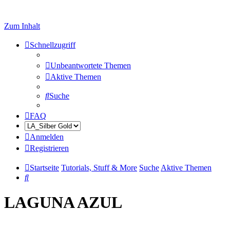
Zum Inhalt
Schnellzugriff
Unbeantwortete Themen
Aktive Themen
Suche
FAQ
Anmelden
Registrieren
Startseite
Tutorials, Stuff & More
Suche
Aktive Themen
Suche
LAGUNA AZUL