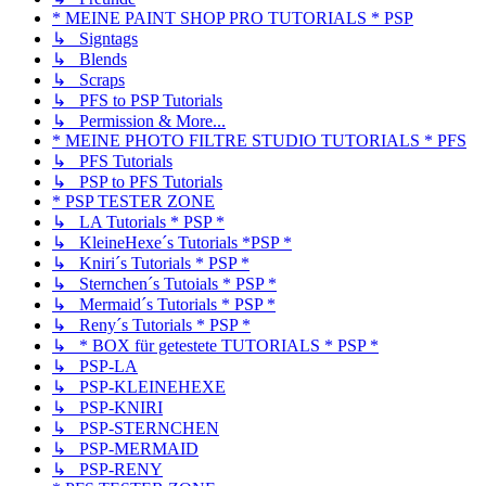
* MEINE PAINT SHOP PRO TUTORIALS * PSP
↳ Signtags
↳ Blends
↳ Scraps
↳ PFS to PSP Tutorials
↳ Permission & More...
* MEINE PHOTO FILTRE STUDIO TUTORIALS * PFS
↳ PFS Tutorials
↳ PSP to PFS Tutorials
* PSP TESTER ZONE
↳ LA Tutorials * PSP *
↳ KleineHexe´s Tutorials *PSP *
↳ Kniri´s Tutorials * PSP *
↳ Sternchen´s Tutoials * PSP *
↳ Mermaid´s Tutorials * PSP *
↳ Reny´s Tutorials * PSP *
↳ * BOX für getestete TUTORIALS * PSP *
↳ PSP-LA
↳ PSP-KLEINEHEXE
↳ PSP-KNIRI
↳ PSP-STERNCHEN
↳ PSP-MERMAID
↳ PSP-RENY