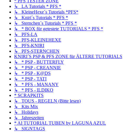
* PFS TESTER ZONE
↳ LA Tutorials * PFS *
↳ KleineHexe´s Tutorials *PFS*
↳ Kniri´s Tutorials * PFS *
↳ Sternchen´s Tutorials * PFS *
↳ * BOX für getestete TUTORIALS * PFS *
↳ PFS-LA
↳ PFS-KLEINEHEXE
↳ PFS-KNIRI
↳ PFS-STERNCHEN
KNIRI´S PSP & PFS ZONE für ÄLTERE TUTORIALS
↳ * PSP - BUTTERFLY
↳ * PSP - CREANNIE
↳ * PSP - K@DS
↳ * PSP - TATI
↳ * PFS - MANANY
↳ * PFS - ILDIKO
* SCRAPKITS
↳ TOUS - REGELN (Bitte lesen)
↳ Kits Mix
↳ Holidays
↳ Jahreszeiten
* AI TUTORIAL TUBEN by LAGUNA AZUL
↳ SIGNTAGS