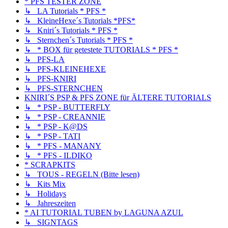
* PFS TESTER ZONE
↳ LA Tutorials * PFS *
↳ KleineHexe´s Tutorials *PFS*
↳ Kniri´s Tutorials * PFS *
↳ Sternchen´s Tutorials * PFS *
↳ * BOX für getestete TUTORIALS * PFS *
↳ PFS-LA
↳ PFS-KLEINEHEXE
↳ PFS-KNIRI
↳ PFS-STERNCHEN
KNIRI´S PSP & PFS ZONE für ÄLTERE TUTORIALS
↳ * PSP - BUTTERFLY
↳ * PSP - CREANNIE
↳ * PSP - K@DS
↳ * PSP - TATI
↳ * PFS - MANANY
↳ * PFS - ILDIKO
* SCRAPKITS
↳ TOUS - REGELN (Bitte lesen)
↳ Kits Mix
↳ Holidays
↳ Jahreszeiten
* AI TUTORIAL TUBEN by LAGUNA AZUL
↳ SIGNTAGS