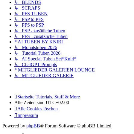
↳ BLENDS
↳ SCRAPS
↳ PFS TUBEN
↳ PSP to PFS
↳ PFS to PSP
↳ PSP - zusätliche Tuben
↳ PFS - zusätzliche Tuben
* AI TUBEN BY KNIRI
↳ Monatstuben 2026
↳ Tutorial Tuben 2026
↳ AI Special Tuben Set*Kniri*
↳ ChatGPT Prompts
* MITGLIEDER GALERIEN LOUNGE
↳ MITGLIEDER GALERIE
Startseite
Tutorials, Stuff & More
Alle Zeiten sind
UTC+02:00
Alle Cookies löschen
Impressum
Powered by
phpBB
® Forum Software © phpBB Limited