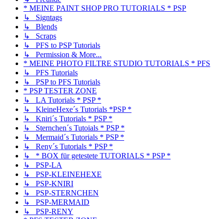
* MEINE PAINT SHOP PRO TUTORIALS * PSP
↳ Signtags
↳ Blends
↳ Scraps
↳ PFS to PSP Tutorials
↳ Permission & More...
* MEINE PHOTO FILTRE STUDIO TUTORIALS * PFS
↳ PFS Tutorials
↳ PSP to PFS Tutorials
* PSP TESTER ZONE
↳ LA Tutorials * PSP *
↳ KleineHexe´s Tutorials *PSP *
↳ Kniri´s Tutorials * PSP *
↳ Sternchen´s Tutoials * PSP *
↳ Mermaid´s Tutorials * PSP *
↳ Reny´s Tutorials * PSP *
↳ * BOX für getestete TUTORIALS * PSP *
↳ PSP-LA
↳ PSP-KLEINEHEXE
↳ PSP-KNIRI
↳ PSP-STERNCHEN
↳ PSP-MERMAID
↳ PSP-RENY