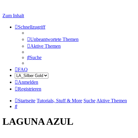
Zum Inhalt
Schnellzugriff
Unbeantwortete Themen
Aktive Themen
Suche
FAQ
Anmelden
Registrieren
Startseite
Tutorials, Stuff & More
Suche
Aktive Themen
Suche
LAGUNA AZUL