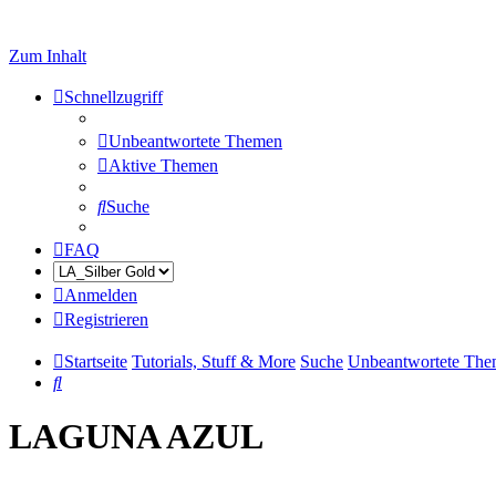
Zum Inhalt
Schnellzugriff
Unbeantwortete Themen
Aktive Themen
Suche
FAQ
Anmelden
Registrieren
Startseite
Tutorials, Stuff & More
Suche
Unbeantwortete Th
Suche
LAGUNA AZUL