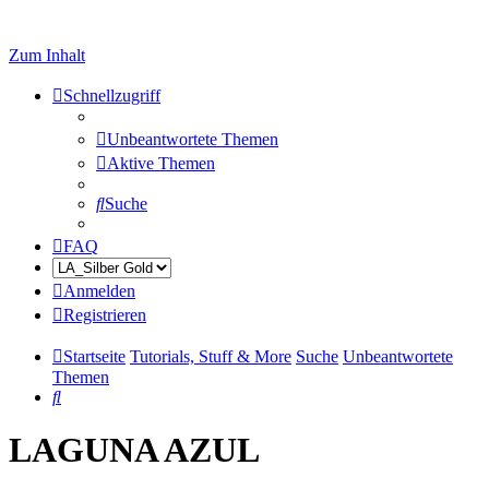
Zum Inhalt
Schnellzugriff
Unbeantwortete Themen
Aktive Themen
Suche
FAQ
Anmelden
Registrieren
Startseite
Tutorials, Stuff & More
Suche
Unbeantwortete
Themen
Suche
LAGUNA AZUL