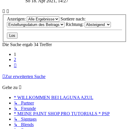
So 18. Apr 2021, 14:27
Anzeigen:
Sortiere nach:
Richtung:
Die Suche ergab 34 Treffer
1
2
Nächste
Zur erweiterten Suche
Gehe zu
* WILLKOMMEN BEI LAGUNA AZUL
↳ Partner
↳ Freunde
* MEINE PAINT SHOP PRO TUTORIALS * PSP
↳ Signtags
↳ Blends