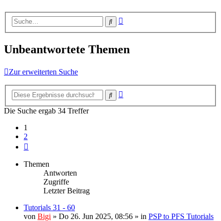
Erweiterte
Suche
Suche
Unbeantwortete Themen
Zur erweiterten Suche
Erweiterte
Suche
Suche
Die Suche ergab 34 Treffer
1
2
Nächste
Themen
Antworten
Zugriffe
Letzter Beitrag
Tutorials 31 - 60
von
Bigi
»
Do 26. Jun 2025, 08:56
» in
PSP to PFS Tutorials