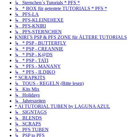
↳ Sternchen´s Tutorials * PFS *
↳ * BOX für getestete TUTORIALS * PFS *
↳ PFS-LA
↳ PFS-KLEINEHEXE
↳ PFS-KNIRI
↳ PFS-STERNCHEN
KNIRI´S PSP & PFS ZONE für ÄLTERE TUTORIALS
↳ * PSP - BUTTERFLY
↳ * PSP - CREANNIE
↳ * PSP - K@DS
↳ * PSP - TATI
↳ * PFS - MANANY
↳ * PFS - ILDIKO
* SCRAPKITS
↳ TOUS - REGELN (Bitte lesen)
↳ Kits Mix
↳ Holidays
↳ Jahreszeiten
* AI TUTORIAL TUBEN by LAGUNA AZUL
↳ SIGNTAGS
↳ BLENDS
↳ SCRAPS
↳ PFS TUBEN
↳ PSP to PFS