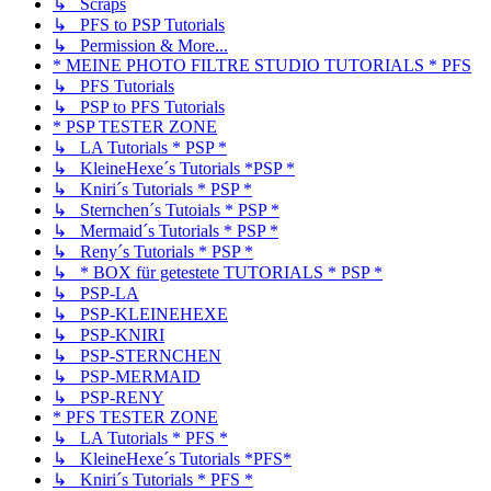
↳ Scraps
↳ PFS to PSP Tutorials
↳ Permission & More...
* MEINE PHOTO FILTRE STUDIO TUTORIALS * PFS
↳ PFS Tutorials
↳ PSP to PFS Tutorials
* PSP TESTER ZONE
↳ LA Tutorials * PSP *
↳ KleineHexe´s Tutorials *PSP *
↳ Kniri´s Tutorials * PSP *
↳ Sternchen´s Tutoials * PSP *
↳ Mermaid´s Tutorials * PSP *
↳ Reny´s Tutorials * PSP *
↳ * BOX für getestete TUTORIALS * PSP *
↳ PSP-LA
↳ PSP-KLEINEHEXE
↳ PSP-KNIRI
↳ PSP-STERNCHEN
↳ PSP-MERMAID
↳ PSP-RENY
* PFS TESTER ZONE
↳ LA Tutorials * PFS *
↳ KleineHexe´s Tutorials *PFS*
↳ Kniri´s Tutorials * PFS *