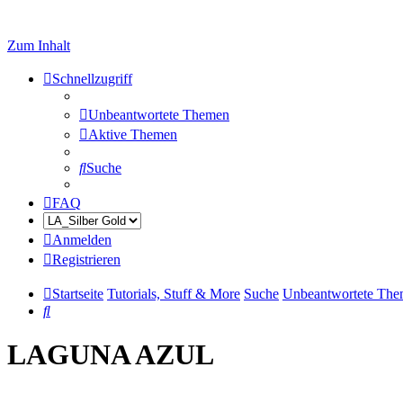
Zum Inhalt
Schnellzugriff
Unbeantwortete Themen
Aktive Themen
Suche
FAQ
Anmelden
Registrieren
Startseite
Tutorials, Stuff & More
Suche
Unbeantwortete Th
Suche
LAGUNA AZUL