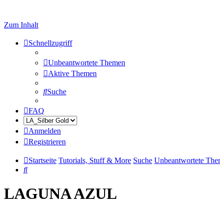
Zum Inhalt
Schnellzugriff
Unbeantwortete Themen
Aktive Themen
Suche
FAQ
Anmelden
Registrieren
Startseite
Tutorials, Stuff & More
Suche
Unbeantwortete Th
Suche
LAGUNA AZUL