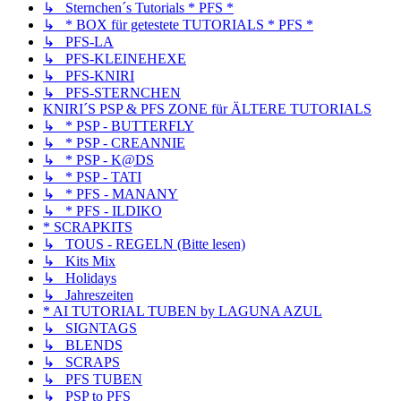
↳ Sternchen´s Tutorials * PFS *
↳ * BOX für getestete TUTORIALS * PFS *
↳ PFS-LA
↳ PFS-KLEINEHEXE
↳ PFS-KNIRI
↳ PFS-STERNCHEN
KNIRI´S PSP & PFS ZONE für ÄLTERE TUTORIALS
↳ * PSP - BUTTERFLY
↳ * PSP - CREANNIE
↳ * PSP - K@DS
↳ * PSP - TATI
↳ * PFS - MANANY
↳ * PFS - ILDIKO
* SCRAPKITS
↳ TOUS - REGELN (Bitte lesen)
↳ Kits Mix
↳ Holidays
↳ Jahreszeiten
* AI TUTORIAL TUBEN by LAGUNA AZUL
↳ SIGNTAGS
↳ BLENDS
↳ SCRAPS
↳ PFS TUBEN
↳ PSP to PFS