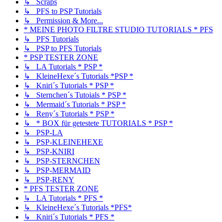
↳ Scraps
↳ PFS to PSP Tutorials
↳ Permission & More...
* MEINE PHOTO FILTRE STUDIO TUTORIALS * PFS
↳ PFS Tutorials
↳ PSP to PFS Tutorials
* PSP TESTER ZONE
↳ LA Tutorials * PSP *
↳ KleineHexe´s Tutorials *PSP *
↳ Kniri´s Tutorials * PSP *
↳ Sternchen´s Tutoials * PSP *
↳ Mermaid´s Tutorials * PSP *
↳ Reny´s Tutorials * PSP *
↳ * BOX für getestete TUTORIALS * PSP *
↳ PSP-LA
↳ PSP-KLEINEHEXE
↳ PSP-KNIRI
↳ PSP-STERNCHEN
↳ PSP-MERMAID
↳ PSP-RENY
* PFS TESTER ZONE
↳ LA Tutorials * PFS *
↳ KleineHexe´s Tutorials *PFS*
↳ Kniri´s Tutorials * PFS *