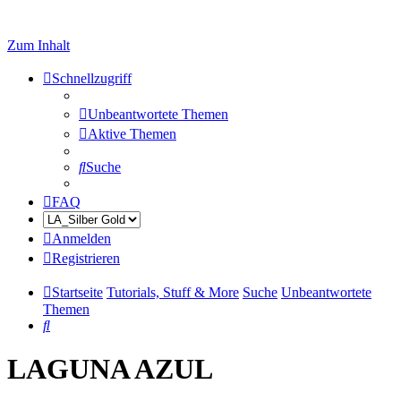
Zum Inhalt
Schnellzugriff
Unbeantwortete Themen
Aktive Themen
Suche
FAQ
Anmelden
Registrieren
Startseite
Tutorials, Stuff & More
Suche
Unbeantwortete
Themen
Suche
LAGUNA AZUL