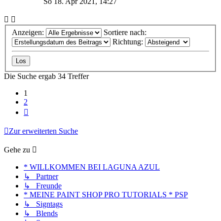
So 18. Apr 2021, 14:27
Anzeigen:
Sortiere nach:
Richtung:
Die Suche ergab 34 Treffer
1
2
Nächste
Zur erweiterten Suche
Gehe zu
* WILLKOMMEN BEI LAGUNA AZUL
↳ Partner
↳ Freunde
* MEINE PAINT SHOP PRO TUTORIALS * PSP
↳ Signtags
↳ Blends