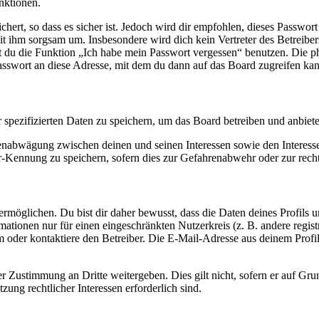
nktionen.
ert, so dass es sicher ist. Jedoch wird dir empfohlen, dieses Passwor
it ihm sorgsam um. Insbesondere wird dich kein Vertreter des Betreibe
nst du die Funktion „Ich habe mein Passwort vergessen“ benutzen. Di
asswort an diese Adresse, mit dem du dann auf das Board zugreifen kan
r spezifizierten Daten zu speichern, um das Board betreiben und anbiet
ssenabwägung zwischen deinen und seinen Interessen sowie den Interes
-Kennung zu speichern, sofern dies zur Gefahrenabwehr oder zur recht
möglichen. Du bist dir daher bewusst, dass die Daten deines Profils und
mationen nur für einen eingeschränkten Nutzerkreis (z. B. andere regist
oder kontaktiere den Betreiber. Die E-Mail-Adresse aus deinem Profil 
r Zustimmung an Dritte weitergeben. Dies gilt nicht, sofern er auf Gr
zung rechtlicher Interessen erforderlich sind.