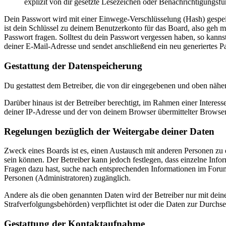
explizit von dir gesetzte Lesezeichen oder Benachrichtigungsfu
Dein Passwort wird mit einer Einwege-Verschlüsselung (Hash) gespeich
ist dein Schlüssel zu deinem Benutzerkonto für das Board, also geh m
Passwort fragen. Solltest du dein Passwort vergessen haben, so kan
deiner E-Mail-Adresse und sendet anschließend ein neu generiertes P
Gestattung der Datenspeicherung
Du gestattest dem Betreiber, die von dir eingegebenen und oben nähe
Darüber hinaus ist der Betreiber berechtigt, im Rahmen einer Intere
deiner IP-Adresse und der von deinem Browser übermittelter Browser
Regelungen bezüglich der Weitergabe deiner Daten
Zweck eines Boards ist es, einen Austausch mit anderen Personen zu er
sein können. Der Betreiber kann jedoch festlegen, dass einzelne Infor
Fragen dazu hast, suche nach entsprechenden Informationen im Forum 
Personen (Administratoren) zugänglich.
Andere als die oben genannten Daten wird der Betreiber nur mit deine
Strafverfolgungsbehörden) verpflichtet ist oder die Daten zur Durchset
Gestattung der Kontaktaufnahme