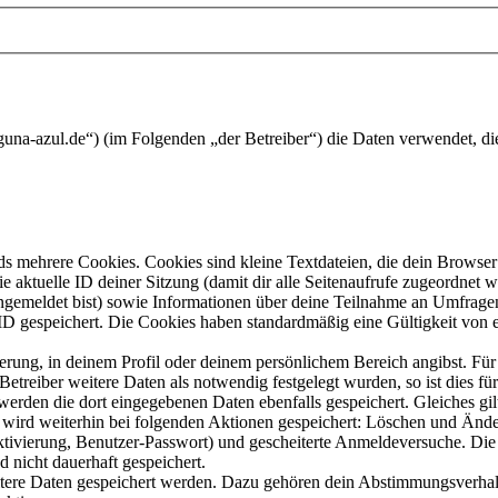
guna-azul.de“) (im Folgenden „der Betreiber“) die Daten verwendet, 
s mehrere Cookies. Cookies sind kleine Textdateien, die dein Browser 
ie aktuelle ID deiner Sitzung (damit dir alle Seitenaufrufe zugeordnet
angemeldet bist) sowie Informationen über deine Teilnahme an Umfragen
ID gespeichert. Die Cookies haben standardmäßig eine Gültigkeit von e
ierung, in deinem Profil oder deinem persönlichem Bereich angibst. Für
reiber weitere Daten als notwendig festgelegt wurden, so ist dies für 
 werden die dort eingegebenen Daten ebenfalls gespeichert. Gleiches gi
e wird weiterhin bei folgenden Aktionen gespeichert: Löschen und Änd
ktivierung, Benutzer-Passwort) und gescheiterte Anmeldeversuche. D
d nicht dauerhaft gespeichert.
eitere Daten gespeichert werden. Dazu gehören dein Abstimmungsverhal