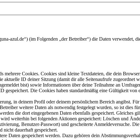
guna-azul.de“) (im Folgenden „der Betreiber“) die Daten verwendet, 
s mehrere Cookies. Cookies sind kleine Textdateien, die dein Browser 
ie aktuelle ID deiner Sitzung (damit dir alle Seitenaufrufe zugeordnet
angemeldet bist) sowie Informationen über deine Teilnahme an Umfragen
ID gespeichert. Die Cookies haben standardmäßig eine Gültigkeit von e
ierung, in deinem Profil oder deinem persönlichem Bereich angibst. Für
reiber weitere Daten als notwendig festgelegt wurden, so ist dies für 
 werden die dort eingegebenen Daten ebenfalls gespeichert. Gleiches gi
e wird weiterhin bei folgenden Aktionen gespeichert: Löschen und Änd
ktivierung, Benutzer-Passwort) und gescheiterte Anmeldeversuche. D
d nicht dauerhaft gespeichert.
eitere Daten gespeichert werden. Dazu gehören dein Abstimmungsverhal