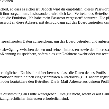
nktionen.
ert, so dass es sicher ist. Jedoch wird dir empfohlen, dieses Passwor
it ihm sorgsam um. Insbesondere wird dich kein Vertreter des Betreibe
nst du die Funktion „Ich habe mein Passwort vergessen“ benutzen. Di
asswort an diese Adresse, mit dem du dann auf das Board zugreifen kan
r spezifizierten Daten zu speichern, um das Board betreiben und anbiet
ssenabwägung zwischen deinen und seinen Interessen sowie den Interes
-Kennung zu speichern, sofern dies zur Gefahrenabwehr oder zur recht
möglichen. Du bist dir daher bewusst, dass die Daten deines Profils und
mationen nur für einen eingeschränkten Nutzerkreis (z. B. andere regist
oder kontaktiere den Betreiber. Die E-Mail-Adresse aus deinem Profil 
r Zustimmung an Dritte weitergeben. Dies gilt nicht, sofern er auf Gr
zung rechtlicher Interessen erforderlich sind.