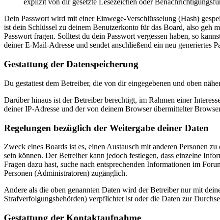
explizit von dir gesetzte Lesezeichen oder Benachrichtigungsfu
Dein Passwort wird mit einer Einwege-Verschlüsselung (Hash) gespeich
ist dein Schlüssel zu deinem Benutzerkonto für das Board, also geh m
Passwort fragen. Solltest du dein Passwort vergessen haben, so kan
deiner E-Mail-Adresse und sendet anschließend ein neu generiertes P
Gestattung der Datenspeicherung
Du gestattest dem Betreiber, die von dir eingegebenen und oben nähe
Darüber hinaus ist der Betreiber berechtigt, im Rahmen einer Intere
deiner IP-Adresse und der von deinem Browser übermittelter Browser
Regelungen bezüglich der Weitergabe deiner Daten
Zweck eines Boards ist es, einen Austausch mit anderen Personen zu er
sein können. Der Betreiber kann jedoch festlegen, dass einzelne Infor
Fragen dazu hast, suche nach entsprechenden Informationen im Forum 
Personen (Administratoren) zugänglich.
Andere als die oben genannten Daten wird der Betreiber nur mit deine
Strafverfolgungsbehörden) verpflichtet ist oder die Daten zur Durchset
Gestattung der Kontaktaufnahme