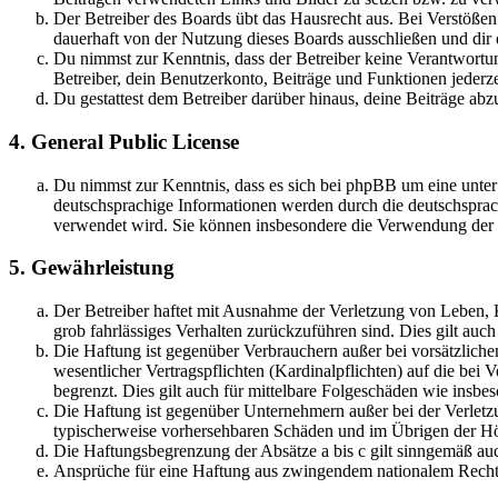
Der Betreiber des Boards übt das Hausrecht aus. Bei Verstöße
dauerhaft von der Nutzung dieses Boards ausschließen und dir e
Du nimmst zur Kenntnis, dass der Betreiber keine Verantwortung 
Betreiber, dein Benutzerkonto, Beiträge und Funktionen jederze
Du gestattest dem Betreiber darüber hinaus, deine Beiträge abz
4. General Public License
Du nimmst zur Kenntnis, dass es sich bei phpBB um eine unter
deutschsprachige Informationen werden durch die deutschsprac
verwendet wird. Sie können insbesondere die Verwendung der S
5. Gewährleistung
Der Betreiber haftet mit Ausnahme der Verletzung von Leben, Kö
grob fahrlässiges Verhalten zurückzuführen sind. Dies gilt au
Die Haftung ist gegenüber Verbrauchern außer bei vorsätzlich
wesentlicher Vertragspflichten (Kardinalpflichten) auf die be
begrenzt. Dies gilt auch für mittelbare Folgeschäden wie ins
Die Haftung ist gegenüber Unternehmern außer bei der Verletzu
typischerweise vorhersehbaren Schäden und im Übrigen der Höh
Die Haftungsbegrenzung der Absätze a bis c gilt sinngemäß auc
Ansprüche für eine Haftung aus zwingendem nationalem Recht 