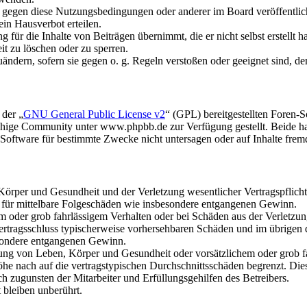
n gegen diese Nutzungsbedingungen oder anderer im Board veröffentli
in Hausverbot erteilen.
für die Inhalte von Beiträgen übernimmt, die er nicht selbst erstellt 
it zu löschen oder zu sperren.
uändern, sofern sie gegen o. g. Regeln verstoßen oder geeignet sind, 
 der „
GNU General Public License v2
“ (GPL) bereitgestellten Foren
hige Community unter www.phpbb.de zur Verfügung gestellt. Beide hab
oftware für bestimmte Zwecke nicht untersagen oder auf Inhalte frem
rper und Gesundheit und der Verletzung wesentlicher Vertragspflichten
ch für mittelbare Folgeschäden wie insbesondere entgangenen Gewinn.
em oder grob fahrlässigem Verhalten oder bei Schäden aus der Verletz
i Vertragsschluss typischerweise vorhersehbaren Schäden und im übrigen
besondere entgangenen Gewinn.
ng von Leben, Körper und Gesundheit oder vorsätzlichem oder grob fah
e nach auf die vertragstypischen Durchschnittsschäden begrenzt. Dies
h zugunsten der Mitarbeiter und Erfüllungsgehilfen des Betreibers.
bleiben unberührt.