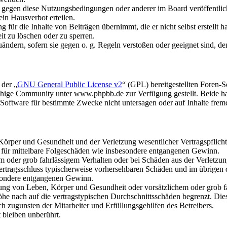
n gegen diese Nutzungsbedingungen oder anderer im Board veröffentli
in Hausverbot erteilen.
für die Inhalte von Beiträgen übernimmt, die er nicht selbst erstellt 
it zu löschen oder zu sperren.
uändern, sofern sie gegen o. g. Regeln verstoßen oder geeignet sind, 
 der „
GNU General Public License v2
“ (GPL) bereitgestellten Foren
hige Community unter www.phpbb.de zur Verfügung gestellt. Beide hab
oftware für bestimmte Zwecke nicht untersagen oder auf Inhalte frem
rper und Gesundheit und der Verletzung wesentlicher Vertragspflichten
ch für mittelbare Folgeschäden wie insbesondere entgangenen Gewinn.
em oder grob fahrlässigem Verhalten oder bei Schäden aus der Verletz
i Vertragsschluss typischerweise vorhersehbaren Schäden und im übrigen
besondere entgangenen Gewinn.
ng von Leben, Körper und Gesundheit oder vorsätzlichem oder grob fah
e nach auf die vertragstypischen Durchschnittsschäden begrenzt. Dies
h zugunsten der Mitarbeiter und Erfüllungsgehilfen des Betreibers.
bleiben unberührt.