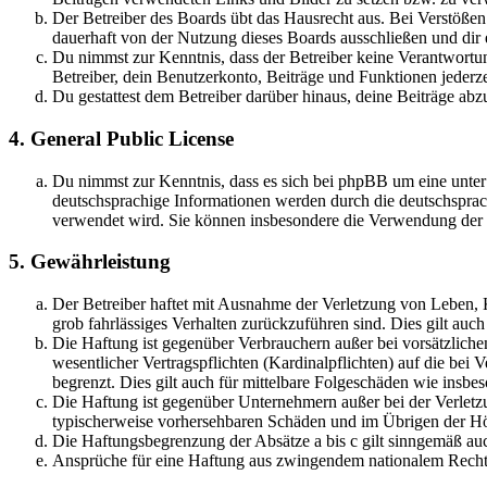
Der Betreiber des Boards übt das Hausrecht aus. Bei Verstöße
dauerhaft von der Nutzung dieses Boards ausschließen und dir e
Du nimmst zur Kenntnis, dass der Betreiber keine Verantwortung 
Betreiber, dein Benutzerkonto, Beiträge und Funktionen jederze
Du gestattest dem Betreiber darüber hinaus, deine Beiträge abz
4. General Public License
Du nimmst zur Kenntnis, dass es sich bei phpBB um eine unter
deutschsprachige Informationen werden durch die deutschsprac
verwendet wird. Sie können insbesondere die Verwendung der S
5. Gewährleistung
Der Betreiber haftet mit Ausnahme der Verletzung von Leben, Kö
grob fahrlässiges Verhalten zurückzuführen sind. Dies gilt au
Die Haftung ist gegenüber Verbrauchern außer bei vorsätzlich
wesentlicher Vertragspflichten (Kardinalpflichten) auf die be
begrenzt. Dies gilt auch für mittelbare Folgeschäden wie ins
Die Haftung ist gegenüber Unternehmern außer bei der Verletzu
typischerweise vorhersehbaren Schäden und im Übrigen der Höh
Die Haftungsbegrenzung der Absätze a bis c gilt sinngemäß auc
Ansprüche für eine Haftung aus zwingendem nationalem Recht 