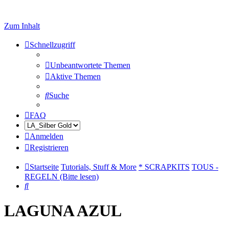
Zum Inhalt
Schnellzugriff
Unbeantwortete Themen
Aktive Themen
Suche
FAQ
Anmelden
Registrieren
Startseite
Tutorials, Stuff & More
* SCRAPKITS
TOUS -
REGELN (Bitte lesen)
Suche
LAGUNA AZUL