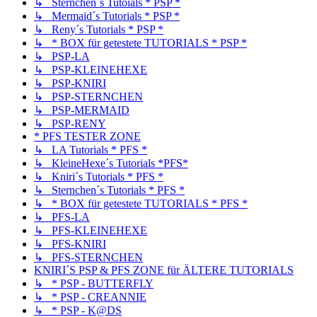
↳ Sternchen´s Tutoials * PSP *
↳ Mermaid´s Tutorials * PSP *
↳ Reny´s Tutorials * PSP *
↳ * BOX für getestete TUTORIALS * PSP *
↳ PSP-LA
↳ PSP-KLEINEHEXE
↳ PSP-KNIRI
↳ PSP-STERNCHEN
↳ PSP-MERMAID
↳ PSP-RENY
* PFS TESTER ZONE
↳ LA Tutorials * PFS *
↳ KleineHexe´s Tutorials *PFS*
↳ Kniri´s Tutorials * PFS *
↳ Sternchen´s Tutorials * PFS *
↳ * BOX für getestete TUTORIALS * PFS *
↳ PFS-LA
↳ PFS-KLEINEHEXE
↳ PFS-KNIRI
↳ PFS-STERNCHEN
KNIRI´S PSP & PFS ZONE für ÄLTERE TUTORIALS
↳ * PSP - BUTTERFLY
↳ * PSP - CREANNIE
↳ * PSP - K@DS