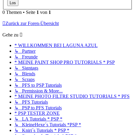
0 Themen • Seite
1
von
1
Zurück zur Foren-Übersicht
Gehe zu
* WILLKOMMEN BEI LAGUNA AZUL
↳ Partner
↳ Freunde
* MEINE PAINT SHOP PRO TUTORIALS * PSP
↳ Signtags
↳ Blends
↳ Scraps
↳ PFS to PSP Tutorials
↳ Permission & More...
* MEINE PHOTO FILTRE STUDIO TUTORIALS * PFS
↳ PFS Tutorials
↳ PSP to PFS Tutorials
* PSP TESTER ZONE
↳ LA Tutorials * PSP *
↳ KleineHexe´s Tutorials *PSP *
↳ Kniri´s Tutorials * PSP *