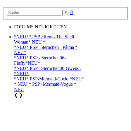
Erweiterte
Suche
Suche
FORUMS NEUIGKEITEN
*NEU** PSP >Reny- The Shell
Woman* NEU *
*NEU* PSP- Sternchen - Pálma *
NEU*
*NEU* PSP - Sternchen06-
Fluffy*NEU*
*NEU* PSP - Sternchen06-Gwendi
*NEU*
*NEU* PSP-Mermaid-Coclo *NEU*
* NEU * PSP>Mermaid-Vogue *
NEU
❮
❯