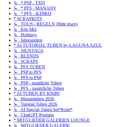
↳ * PSP - TATI
↳ * PFS - MANANY
↳ * PFS - ILDIKO
* SCRAPKITS
↳ TOUS - REGELN (Bitte lesen)
↳ Kits Mix
↳ Holidays
↳ Jahreszeiten
* AI TUTORIAL TUBEN by LAGUNA AZUL
↳ SIGNTAGS
↳ BLENDS
↳ SCRAPS
↳ PFS TUBEN
↳ PSP to PFS
↳ PFS to PSP
↳ PSP - zusätliche Tuben
↳ PFS - zusätzliche Tuben
* AI TUBEN BY KNIRI
↳ Monatstuben 2026
↳ Tutorial Tuben 2026
↳ AI Special Tuben Set*Kniri*
↳ ChatGPT Prompts
* MITGLIEDER GALERIEN LOUNGE
↳ MITGLIEDER GALERIE