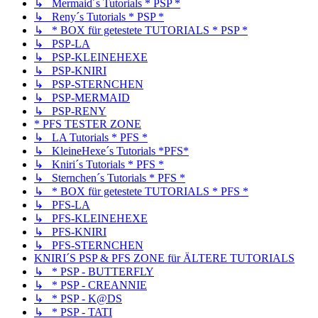
↳ Mermaid´s Tutorials * PSP *
↳ Reny´s Tutorials * PSP *
↳ * BOX für getestete TUTORIALS * PSP *
↳ PSP-LA
↳ PSP-KLEINEHEXE
↳ PSP-KNIRI
↳ PSP-STERNCHEN
↳ PSP-MERMAID
↳ PSP-RENY
* PFS TESTER ZONE
↳ LA Tutorials * PFS *
↳ KleineHexe´s Tutorials *PFS*
↳ Kniri´s Tutorials * PFS *
↳ Sternchen´s Tutorials * PFS *
↳ * BOX für getestete TUTORIALS * PFS *
↳ PFS-LA
↳ PFS-KLEINEHEXE
↳ PFS-KNIRI
↳ PFS-STERNCHEN
KNIRI´S PSP & PFS ZONE für ÄLTERE TUTORIALS
↳ * PSP - BUTTERFLY
↳ * PSP - CREANNIE
↳ * PSP - K@DS
↳ * PSP - TATI