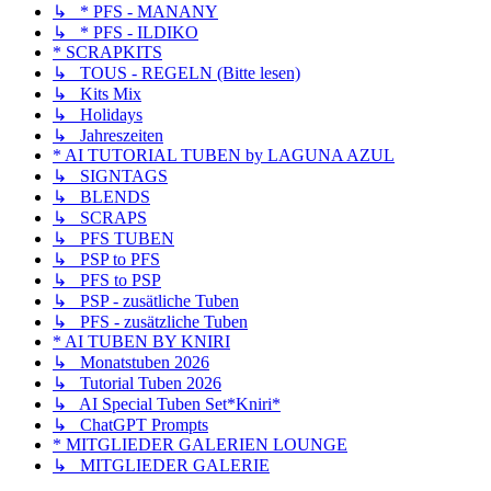
↳ * PFS - MANANY
↳ * PFS - ILDIKO
* SCRAPKITS
↳ TOUS - REGELN (Bitte lesen)
↳ Kits Mix
↳ Holidays
↳ Jahreszeiten
* AI TUTORIAL TUBEN by LAGUNA AZUL
↳ SIGNTAGS
↳ BLENDS
↳ SCRAPS
↳ PFS TUBEN
↳ PSP to PFS
↳ PFS to PSP
↳ PSP - zusätliche Tuben
↳ PFS - zusätzliche Tuben
* AI TUBEN BY KNIRI
↳ Monatstuben 2026
↳ Tutorial Tuben 2026
↳ AI Special Tuben Set*Kniri*
↳ ChatGPT Prompts
* MITGLIEDER GALERIEN LOUNGE
↳ MITGLIEDER GALERIE