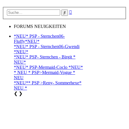
Erweiterte
Suche
Suche
FORUMS NEUIGKEITEN
*NEU* PSP - Sternchen06-
Fluffy*NEU*
*NEU* PSP - Sternchen06-Gwendi
*NEU*
*NEU* PSP- Sternchen - Birgit *
NEU*
*NEU* PSP-Mermaid-Coclo *NEU*
* NEU * PSP>Mermaid-Vogue *
NEU
*NEU** PSP >Reny- Sommerhexe*
NEU *
❮
❯