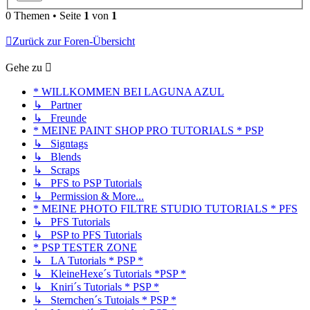
0 Themen • Seite
1
von
1
Zurück zur Foren-Übersicht
Gehe zu
* WILLKOMMEN BEI LAGUNA AZUL
↳ Partner
↳ Freunde
* MEINE PAINT SHOP PRO TUTORIALS * PSP
↳ Signtags
↳ Blends
↳ Scraps
↳ PFS to PSP Tutorials
↳ Permission & More...
* MEINE PHOTO FILTRE STUDIO TUTORIALS * PFS
↳ PFS Tutorials
↳ PSP to PFS Tutorials
* PSP TESTER ZONE
↳ LA Tutorials * PSP *
↳ KleineHexe´s Tutorials *PSP *
↳ Kniri´s Tutorials * PSP *
↳ Sternchen´s Tutoials * PSP *