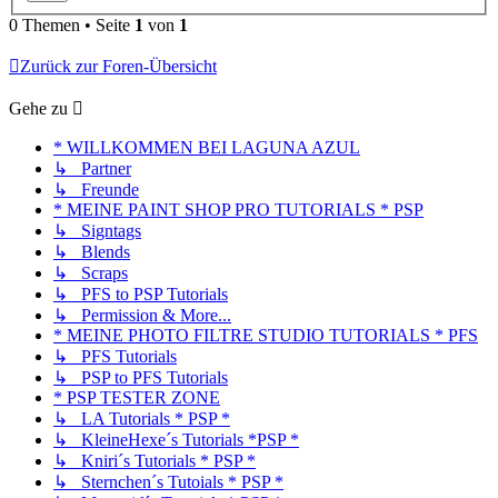
0 Themen • Seite
1
von
1
Zurück zur Foren-Übersicht
Gehe zu
* WILLKOMMEN BEI LAGUNA AZUL
↳ Partner
↳ Freunde
* MEINE PAINT SHOP PRO TUTORIALS * PSP
↳ Signtags
↳ Blends
↳ Scraps
↳ PFS to PSP Tutorials
↳ Permission & More...
* MEINE PHOTO FILTRE STUDIO TUTORIALS * PFS
↳ PFS Tutorials
↳ PSP to PFS Tutorials
* PSP TESTER ZONE
↳ LA Tutorials * PSP *
↳ KleineHexe´s Tutorials *PSP *
↳ Kniri´s Tutorials * PSP *
↳ Sternchen´s Tutoials * PSP *