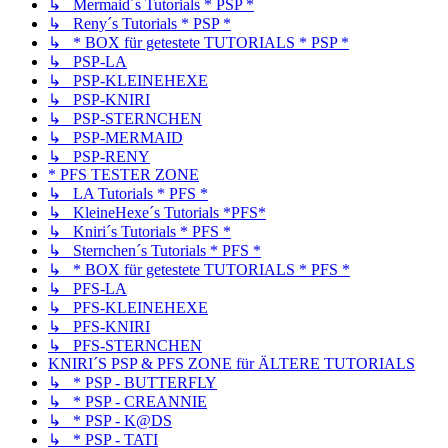
↳ Mermaid´s Tutorials * PSP *
↳ Reny´s Tutorials * PSP *
↳ * BOX für getestete TUTORIALS * PSP *
↳ PSP-LA
↳ PSP-KLEINEHEXE
↳ PSP-KNIRI
↳ PSP-STERNCHEN
↳ PSP-MERMAID
↳ PSP-RENY
* PFS TESTER ZONE
↳ LA Tutorials * PFS *
↳ KleineHexe´s Tutorials *PFS*
↳ Kniri´s Tutorials * PFS *
↳ Sternchen´s Tutorials * PFS *
↳ * BOX für getestete TUTORIALS * PFS *
↳ PFS-LA
↳ PFS-KLEINEHEXE
↳ PFS-KNIRI
↳ PFS-STERNCHEN
KNIRI´S PSP & PFS ZONE für ÄLTERE TUTORIALS
↳ * PSP - BUTTERFLY
↳ * PSP - CREANNIE
↳ * PSP - K@DS
↳ * PSP - TATI