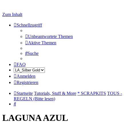
Zum Inhalt
Schnellzugriff
Unbeantwortete Themen
Aktive Themen
Suche
FAQ
Anmelden
Registrieren
Startseite
Tutorials, Stuff & More
* SCRAPKITS
TOUS -
REGELN (Bitte lesen)
Suche
LAGUNA AZUL