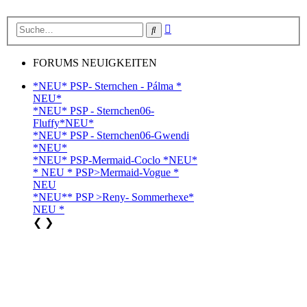
Erweiterte
Suche
Suche
FORUMS NEUIGKEITEN
*NEU* PSP- Sternchen - Pálma *
NEU*
*NEU* PSP - Sternchen06-
Fluffy*NEU*
*NEU* PSP - Sternchen06-Gwendi
*NEU*
*NEU* PSP-Mermaid-Coclo *NEU*
* NEU * PSP>Mermaid-Vogue *
NEU
*NEU** PSP >Reny- Sommerhexe*
NEU *
❮
❯