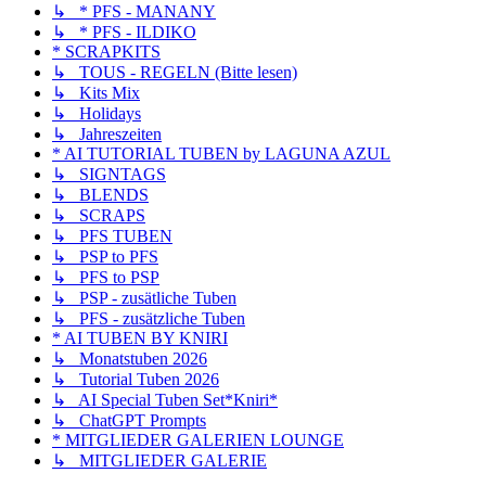
↳ * PFS - MANANY
↳ * PFS - ILDIKO
* SCRAPKITS
↳ TOUS - REGELN (Bitte lesen)
↳ Kits Mix
↳ Holidays
↳ Jahreszeiten
* AI TUTORIAL TUBEN by LAGUNA AZUL
↳ SIGNTAGS
↳ BLENDS
↳ SCRAPS
↳ PFS TUBEN
↳ PSP to PFS
↳ PFS to PSP
↳ PSP - zusätliche Tuben
↳ PFS - zusätzliche Tuben
* AI TUBEN BY KNIRI
↳ Monatstuben 2026
↳ Tutorial Tuben 2026
↳ AI Special Tuben Set*Kniri*
↳ ChatGPT Prompts
* MITGLIEDER GALERIEN LOUNGE
↳ MITGLIEDER GALERIE