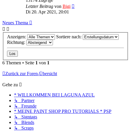
13174
Zugriffe
Letzter Beitrag
von
Bigi
Di 20. Apr 2021, 20:01
Neues Thema
Anzeigen:
Sortiere nach:
Richtung:
6 Themen • Seite
1
von
1
Zurück zur Foren-Übersicht
Gehe zu
* WILLKOMMEN BEI LAGUNA AZUL
↳ Partner
↳ Freunde
* MEINE PAINT SHOP PRO TUTORIALS * PSP
↳ Signtags
↳ Blends
↳ Scraps