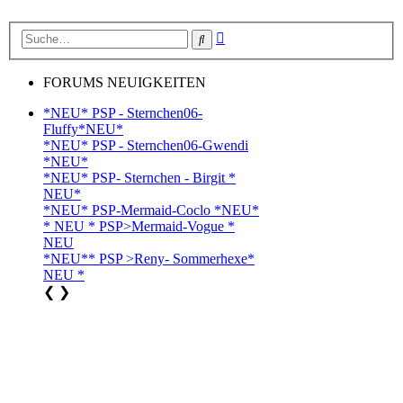
Erweiterte
Suche
Suche
FORUMS NEUIGKEITEN
*NEU* PSP - Sternchen06-
Fluffy*NEU*
*NEU* PSP - Sternchen06-Gwendi
*NEU*
*NEU* PSP- Sternchen - Birgit *
NEU*
*NEU* PSP-Mermaid-Coclo *NEU*
* NEU * PSP>Mermaid-Vogue *
NEU
*NEU** PSP >Reny- Sommerhexe*
NEU *
❮
❯