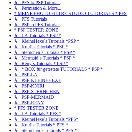
↳ PFS to PSP Tutorials
↳ Permission & More...
* MEINE PHOTO FILTRE STUDIO TUTORIALS * PFS
↳ PFS Tutorials
↳ PSP to PFS Tutorials
* PSP TESTER ZONE
↳ LA Tutorials * PSP *
↳ KleineHexe´s Tutorials *PSP *
↳ Kniri´s Tutorials * PSP *
↳ Sternchen´s Tutoials * PSP *
↳ Mermaid´s Tutorials * PSP *
↳ Reny´s Tutorials * PSP *
↳ * BOX für getestete TUTORIALS * PSP *
↳ PSP-LA
↳ PSP-KLEINEHEXE
↳ PSP-KNIRI
↳ PSP-STERNCHEN
↳ PSP-MERMAID
↳ PSP-RENY
* PFS TESTER ZONE
↳ LA Tutorials * PFS *
↳ KleineHexe´s Tutorials *PFS*
↳ Kniri´s Tutorials * PFS *
↳ Sternchen´s Tutorials * PFS *