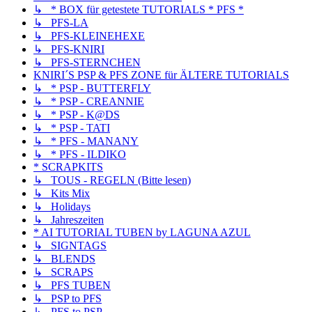
↳ * BOX für getestete TUTORIALS * PFS *
↳ PFS-LA
↳ PFS-KLEINEHEXE
↳ PFS-KNIRI
↳ PFS-STERNCHEN
KNIRI´S PSP & PFS ZONE für ÄLTERE TUTORIALS
↳ * PSP - BUTTERFLY
↳ * PSP - CREANNIE
↳ * PSP - K@DS
↳ * PSP - TATI
↳ * PFS - MANANY
↳ * PFS - ILDIKO
* SCRAPKITS
↳ TOUS - REGELN (Bitte lesen)
↳ Kits Mix
↳ Holidays
↳ Jahreszeiten
* AI TUTORIAL TUBEN by LAGUNA AZUL
↳ SIGNTAGS
↳ BLENDS
↳ SCRAPS
↳ PFS TUBEN
↳ PSP to PFS
↳ PFS to PSP