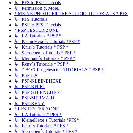
↳ PFS to PSP Tutorials
↳ Permission & More...
* MEINE PHOTO FILTRE STUDIO TUTORIALS * PFS
↳ PFS Tutorials
↳ PSP to PFS Tutorials
* PSP TESTER ZONE
↳ LA Tutorials * PSP *
↳ KleineHexe´s Tutorials *PSP *
↳ Kniri´s Tutorials * PSP *
↳ Sternchen´s Tutoials * PSP *
↳ Mermaid´s Tutorials * PSP *
↳ Reny´s Tutorials * PSP *
↳ * BOX für getestete TUTORIALS * PSP *
↳ PSP-LA
↳ PSP-KLEINEHEXE
↳ PSP-KNIRI
↳ PSP-STERNCHEN
↳ PSP-MERMAID
↳ PSP-RENY
* PFS TESTER ZONE
↳ LA Tutorials * PFS *
↳ KleineHexe´s Tutorials *PFS*
↳ Kniri´s Tutorials * PFS *
↳ Sternchen´s Tutorials * PFS *