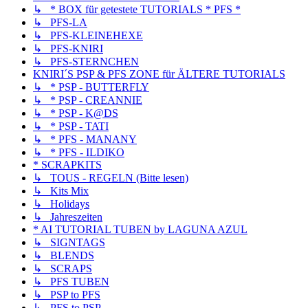
↳ * BOX für getestete TUTORIALS * PFS *
↳ PFS-LA
↳ PFS-KLEINEHEXE
↳ PFS-KNIRI
↳ PFS-STERNCHEN
KNIRI´S PSP & PFS ZONE für ÄLTERE TUTORIALS
↳ * PSP - BUTTERFLY
↳ * PSP - CREANNIE
↳ * PSP - K@DS
↳ * PSP - TATI
↳ * PFS - MANANY
↳ * PFS - ILDIKO
* SCRAPKITS
↳ TOUS - REGELN (Bitte lesen)
↳ Kits Mix
↳ Holidays
↳ Jahreszeiten
* AI TUTORIAL TUBEN by LAGUNA AZUL
↳ SIGNTAGS
↳ BLENDS
↳ SCRAPS
↳ PFS TUBEN
↳ PSP to PFS
↳ PFS to PSP