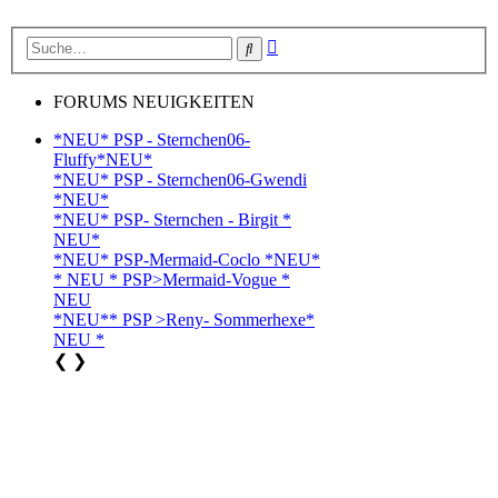
Erweiterte
Suche
Suche
FORUMS NEUIGKEITEN
*NEU* PSP - Sternchen06-
Fluffy*NEU*
*NEU* PSP - Sternchen06-Gwendi
*NEU*
*NEU* PSP- Sternchen - Birgit *
NEU*
*NEU* PSP-Mermaid-Coclo *NEU*
* NEU * PSP>Mermaid-Vogue *
NEU
*NEU** PSP >Reny- Sommerhexe*
NEU *
❮
❯