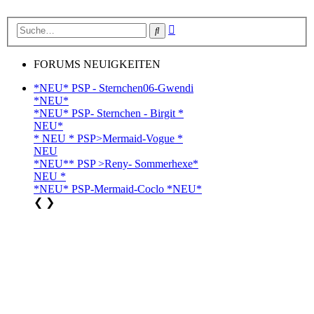
Erweiterte
Suche
Suche
FORUMS NEUIGKEITEN
*NEU* PSP - Sternchen06-Gwendi
*NEU*
*NEU* PSP- Sternchen - Birgit *
NEU*
* NEU * PSP>Mermaid-Vogue *
NEU
*NEU** PSP >Reny- Sommerhexe*
NEU *
*NEU* PSP-Mermaid-Coclo *NEU*
❮
❯