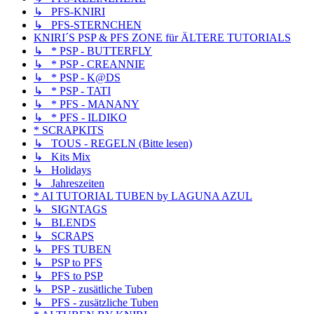
↳ PFS-KNIRI
↳ PFS-STERNCHEN
KNIRI´S PSP & PFS ZONE für ÄLTERE TUTORIALS
↳ * PSP - BUTTERFLY
↳ * PSP - CREANNIE
↳ * PSP - K@DS
↳ * PSP - TATI
↳ * PFS - MANANY
↳ * PFS - ILDIKO
* SCRAPKITS
↳ TOUS - REGELN (Bitte lesen)
↳ Kits Mix
↳ Holidays
↳ Jahreszeiten
* AI TUTORIAL TUBEN by LAGUNA AZUL
↳ SIGNTAGS
↳ BLENDS
↳ SCRAPS
↳ PFS TUBEN
↳ PSP to PFS
↳ PFS to PSP
↳ PSP - zusätliche Tuben
↳ PFS - zusätzliche Tuben