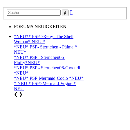
Erweiterte
Suche
Suche
FORUMS NEUIGKEITEN
*NEU** PSP >Reny- The Shell
Woman* NEU *
*NEU* PSP- Sternchen - Pálma *
NEU*
*NEU* PSP - Sternchen06-
Fluffy*NEU*
*NEU* PSP - Sternchen06-Gwendi
*NEU*
*NEU* PSP-Mermaid-Coclo *NEU*
* NEU * PSP>Mermaid-Vogue *
NEU
❮
❯