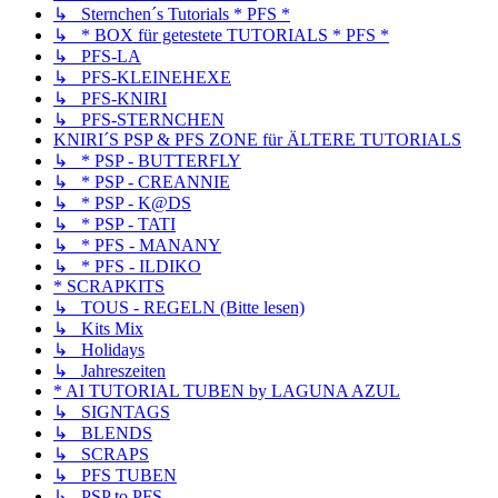
↳ Sternchen´s Tutorials * PFS *
↳ * BOX für getestete TUTORIALS * PFS *
↳ PFS-LA
↳ PFS-KLEINEHEXE
↳ PFS-KNIRI
↳ PFS-STERNCHEN
KNIRI´S PSP & PFS ZONE für ÄLTERE TUTORIALS
↳ * PSP - BUTTERFLY
↳ * PSP - CREANNIE
↳ * PSP - K@DS
↳ * PSP - TATI
↳ * PFS - MANANY
↳ * PFS - ILDIKO
* SCRAPKITS
↳ TOUS - REGELN (Bitte lesen)
↳ Kits Mix
↳ Holidays
↳ Jahreszeiten
* AI TUTORIAL TUBEN by LAGUNA AZUL
↳ SIGNTAGS
↳ BLENDS
↳ SCRAPS
↳ PFS TUBEN
↳ PSP to PFS