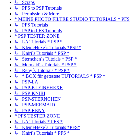
↳ Scraps
↳ PFS to PSP Tutorials
↳ Permission & More...
* MEINE PHOTO FILTRE STUDIO TUTORIALS * PFS
↳ PFS Tutorials
↳ PSP to PFS Tutorials
* PSP TESTER ZONE
↳ LA Tutorials * PSP *
↳ KleineHexe´s Tutorials *PSP *
↳ Kniri´s Tutorials * PSP *
↳ Sternchen´s Tutoials * PSP *
↳ Mermaid´s Tutorials * PSP *
↳ Reny´s Tutorials * PSP *
↳ * BOX für getestete TUTORIALS * PSP *
↳ PSP-LA
↳ PSP-KLEINEHEXE
↳ PSP-KNIRI
↳ PSP-STERNCHEN
↳ PSP-MERMAID
↳ PSP-RENY
* PFS TESTER ZONE
↳ LA Tutorials * PFS *
↳ KleineHexe´s Tutorials *PFS*
↳ Kniri´s Tutorials * PFS *