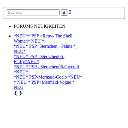
Erweiterte
Suche
Suche
FORUMS NEUIGKEITEN
*NEU** PSP >Reny- The Shell
Woman* NEU *
*NEU* PSP- Sternchen - Pálma *
NEU*
*NEU* PSP - Sternchen06-
Fluffy*NEU*
*NEU* PSP - Sternchen06-Gwendi
*NEU*
*NEU* PSP-Mermaid-Coclo *NEU*
* NEU * PSP>Mermaid-Vogue *
NEU
❮
❯