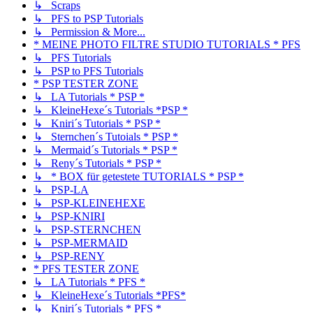
↳ Scraps
↳ PFS to PSP Tutorials
↳ Permission & More...
* MEINE PHOTO FILTRE STUDIO TUTORIALS * PFS
↳ PFS Tutorials
↳ PSP to PFS Tutorials
* PSP TESTER ZONE
↳ LA Tutorials * PSP *
↳ KleineHexe´s Tutorials *PSP *
↳ Kniri´s Tutorials * PSP *
↳ Sternchen´s Tutoials * PSP *
↳ Mermaid´s Tutorials * PSP *
↳ Reny´s Tutorials * PSP *
↳ * BOX für getestete TUTORIALS * PSP *
↳ PSP-LA
↳ PSP-KLEINEHEXE
↳ PSP-KNIRI
↳ PSP-STERNCHEN
↳ PSP-MERMAID
↳ PSP-RENY
* PFS TESTER ZONE
↳ LA Tutorials * PFS *
↳ KleineHexe´s Tutorials *PFS*
↳ Kniri´s Tutorials * PFS *