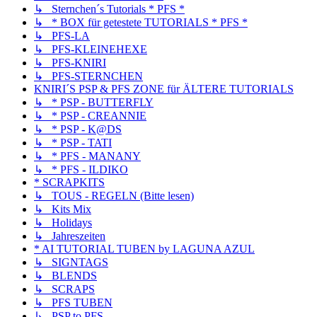
↳ Sternchen´s Tutorials * PFS *
↳ * BOX für getestete TUTORIALS * PFS *
↳ PFS-LA
↳ PFS-KLEINEHEXE
↳ PFS-KNIRI
↳ PFS-STERNCHEN
KNIRI´S PSP & PFS ZONE für ÄLTERE TUTORIALS
↳ * PSP - BUTTERFLY
↳ * PSP - CREANNIE
↳ * PSP - K@DS
↳ * PSP - TATI
↳ * PFS - MANANY
↳ * PFS - ILDIKO
* SCRAPKITS
↳ TOUS - REGELN (Bitte lesen)
↳ Kits Mix
↳ Holidays
↳ Jahreszeiten
* AI TUTORIAL TUBEN by LAGUNA AZUL
↳ SIGNTAGS
↳ BLENDS
↳ SCRAPS
↳ PFS TUBEN
↳ PSP to PFS