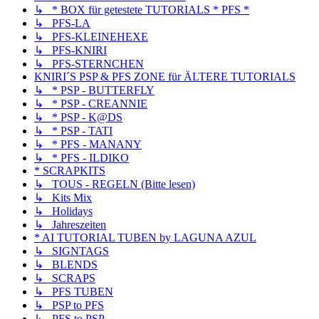
↳ * BOX für getestete TUTORIALS * PFS *
↳ PFS-LA
↳ PFS-KLEINEHEXE
↳ PFS-KNIRI
↳ PFS-STERNCHEN
KNIRI´S PSP & PFS ZONE für ÄLTERE TUTORIALS
↳ * PSP - BUTTERFLY
↳ * PSP - CREANNIE
↳ * PSP - K@DS
↳ * PSP - TATI
↳ * PFS - MANANY
↳ * PFS - ILDIKO
* SCRAPKITS
↳ TOUS - REGELN (Bitte lesen)
↳ Kits Mix
↳ Holidays
↳ Jahreszeiten
* AI TUTORIAL TUBEN by LAGUNA AZUL
↳ SIGNTAGS
↳ BLENDS
↳ SCRAPS
↳ PFS TUBEN
↳ PSP to PFS
↳ PFS to PSP