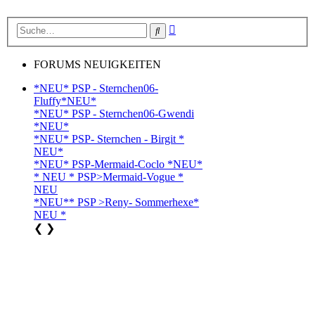
Erweiterte
Suche
Suche
FORUMS NEUIGKEITEN
*NEU* PSP - Sternchen06-
Fluffy*NEU*
*NEU* PSP - Sternchen06-Gwendi
*NEU*
*NEU* PSP- Sternchen - Birgit *
NEU*
*NEU* PSP-Mermaid-Coclo *NEU*
* NEU * PSP>Mermaid-Vogue *
NEU
*NEU** PSP >Reny- Sommerhexe*
NEU *
❮
❯