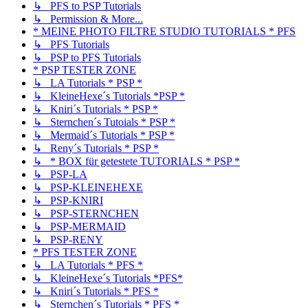
↳ PFS to PSP Tutorials
↳ Permission & More...
* MEINE PHOTO FILTRE STUDIO TUTORIALS * PFS
↳ PFS Tutorials
↳ PSP to PFS Tutorials
* PSP TESTER ZONE
↳ LA Tutorials * PSP *
↳ KleineHexe´s Tutorials *PSP *
↳ Kniri´s Tutorials * PSP *
↳ Sternchen´s Tutoials * PSP *
↳ Mermaid´s Tutorials * PSP *
↳ Reny´s Tutorials * PSP *
↳ * BOX für getestete TUTORIALS * PSP *
↳ PSP-LA
↳ PSP-KLEINEHEXE
↳ PSP-KNIRI
↳ PSP-STERNCHEN
↳ PSP-MERMAID
↳ PSP-RENY
* PFS TESTER ZONE
↳ LA Tutorials * PFS *
↳ KleineHexe´s Tutorials *PFS*
↳ Kniri´s Tutorials * PFS *
↳ Sternchen´s Tutorials * PFS *