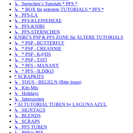
↳ Sternchen´s Tutorials * PFS *
↳ * BOX für getestete TUTORIALS * PFS *
↳ PFS-LA
↳ PFS-KLEINEHEXE
↳ PFS-KNIRI
↳ PFS-STERNCHEN
KNIRI´S PSP & PFS ZONE für ÄLTERE TUTORIALS
↳ * PSP - BUTTERFLY
↳ * PSP - CREANNIE
↳ * PSP - K@DS
↳ * PSP - TATI
↳ * PFS - MANANY
↳ * PFS - ILDIKO
* SCRAPKITS
↳ TOUS - REGELN (Bitte lesen)
↳ Kits Mix
↳ Holidays
↳ Jahreszeiten
* AI TUTORIAL TUBEN by LAGUNA AZUL
↳ SIGNTAGS
↳ BLENDS
↳ SCRAPS
↳ PFS TUBEN
↳ PSP to PFS