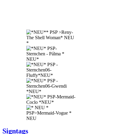
Signtags