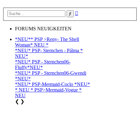
Erweiterte
Suche
Suche
FORUMS NEUIGKEITEN
*NEU** PSP >Reny- The Shell
Woman* NEU *
*NEU* PSP- Sternchen - Pálma *
NEU*
*NEU* PSP - Sternchen06-
Fluffy*NEU*
*NEU* PSP - Sternchen06-Gwendi
*NEU*
*NEU* PSP-Mermaid-Coclo *NEU*
* NEU * PSP>Mermaid-Vogue *
NEU
❮
❯