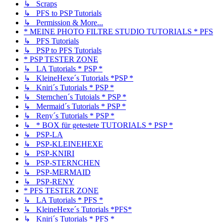
↳ Scraps
↳ PFS to PSP Tutorials
↳ Permission & More...
* MEINE PHOTO FILTRE STUDIO TUTORIALS * PFS
↳ PFS Tutorials
↳ PSP to PFS Tutorials
* PSP TESTER ZONE
↳ LA Tutorials * PSP *
↳ KleineHexe´s Tutorials *PSP *
↳ Kniri´s Tutorials * PSP *
↳ Sternchen´s Tutoials * PSP *
↳ Mermaid´s Tutorials * PSP *
↳ Reny´s Tutorials * PSP *
↳ * BOX für getestete TUTORIALS * PSP *
↳ PSP-LA
↳ PSP-KLEINEHEXE
↳ PSP-KNIRI
↳ PSP-STERNCHEN
↳ PSP-MERMAID
↳ PSP-RENY
* PFS TESTER ZONE
↳ LA Tutorials * PFS *
↳ KleineHexe´s Tutorials *PFS*
↳ Kniri´s Tutorials * PFS *