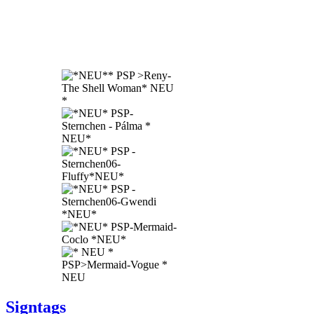
Signtags