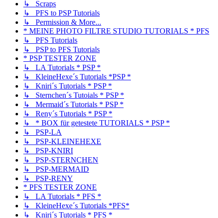
↳ Scraps
↳ PFS to PSP Tutorials
↳ Permission & More...
* MEINE PHOTO FILTRE STUDIO TUTORIALS * PFS
↳ PFS Tutorials
↳ PSP to PFS Tutorials
* PSP TESTER ZONE
↳ LA Tutorials * PSP *
↳ KleineHexe´s Tutorials *PSP *
↳ Kniri´s Tutorials * PSP *
↳ Sternchen´s Tutoials * PSP *
↳ Mermaid´s Tutorials * PSP *
↳ Reny´s Tutorials * PSP *
↳ * BOX für getestete TUTORIALS * PSP *
↳ PSP-LA
↳ PSP-KLEINEHEXE
↳ PSP-KNIRI
↳ PSP-STERNCHEN
↳ PSP-MERMAID
↳ PSP-RENY
* PFS TESTER ZONE
↳ LA Tutorials * PFS *
↳ KleineHexe´s Tutorials *PFS*
↳ Kniri´s Tutorials * PFS *