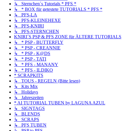
↳ Sternchen´s Tutorials * PFS *
↳ * BOX für getestete TUTORIALS * PFS *
↳ PFS-LA
↳ PFS-KLEINEHEXE
↳ PFS-KNIRI
↳ PFS-STERNCHEN
KNIRI´S PSP & PFS ZONE für ÄLTERE TUTORIALS
↳ * PSP - BUTTERFLY
↳ * PSP - CREANNIE
↳ * PSP - K@DS
↳ * PSP - TATI
↳ * PFS - MANANY
↳ * PFS - ILDIKO
* SCRAPKITS
↳ TOUS - REGELN (Bitte lesen)
↳ Kits Mix
↳ Holidays
↳ Jahreszeiten
* AI TUTORIAL TUBEN by LAGUNA AZUL
↳ SIGNTAGS
↳ BLENDS
↳ SCRAPS
↳ PFS TUBEN
↳ PSP to PFS