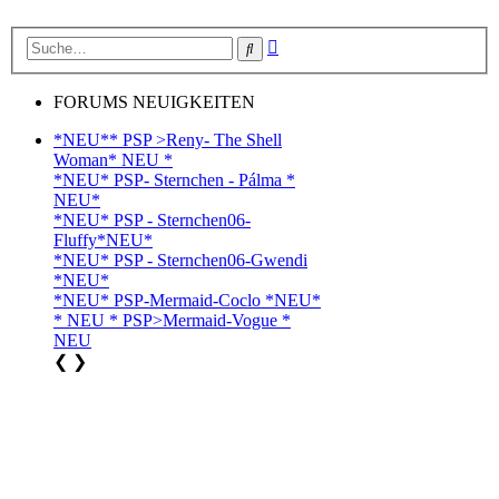
Erweiterte
Suche
Suche
FORUMS NEUIGKEITEN
*NEU** PSP >Reny- The Shell
Woman* NEU *
*NEU* PSP- Sternchen - Pálma *
NEU*
*NEU* PSP - Sternchen06-
Fluffy*NEU*
*NEU* PSP - Sternchen06-Gwendi
*NEU*
*NEU* PSP-Mermaid-Coclo *NEU*
* NEU * PSP>Mermaid-Vogue *
NEU
❮
❯