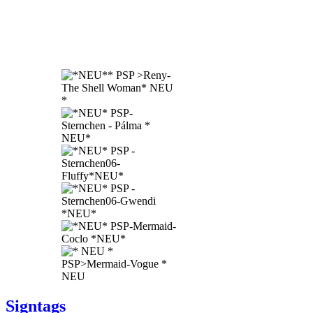
Signtags