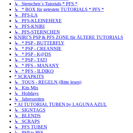
↳ Sternchen´s Tutorials * PFS *
↳ * BOX für getestete TUTORIALS * PFS *
↳ PFS-LA
↳ PFS-KLEINEHEXE
↳ PFS-KNIRI
↳ PFS-STERNCHEN
KNIRI´S PSP & PFS ZONE für ÄLTERE TUTORIALS
↳ * PSP - BUTTERFLY
↳ * PSP - CREANNIE
↳ * PSP - K@DS
↳ * PSP - TATI
↳ * PFS - MANANY
↳ * PFS - ILDIKO
* SCRAPKITS
↳ TOUS - REGELN (Bitte lesen)
↳ Kits Mix
↳ Holidays
↳ Jahreszeiten
* AI TUTORIAL TUBEN by LAGUNA AZUL
↳ SIGNTAGS
↳ BLENDS
↳ SCRAPS
↳ PFS TUBEN
↳ PSP to PFS