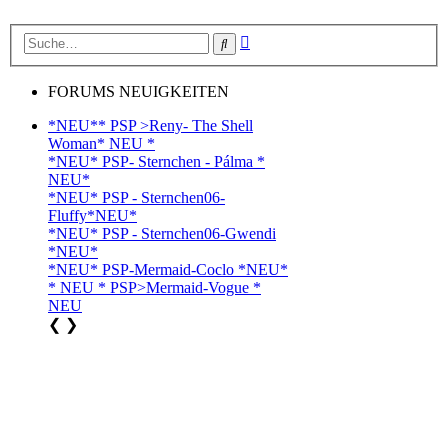
Erweiterte
Suche
Suche
FORUMS NEUIGKEITEN
*NEU** PSP >Reny- The Shell
Woman* NEU *
*NEU* PSP- Sternchen - Pálma *
NEU*
*NEU* PSP - Sternchen06-
Fluffy*NEU*
*NEU* PSP - Sternchen06-Gwendi
*NEU*
*NEU* PSP-Mermaid-Coclo *NEU*
* NEU * PSP>Mermaid-Vogue *
NEU
❮
❯