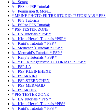
↳ Scraps
↳ PFS to PSP Tutorials
↳ Permission & More...
* MEINE PHOTO FILTRE STUDIO TUTORIALS * PFS
↳ PFS Tutorials
↳ PSP to PFS Tutorials
* PSP TESTER ZONE
↳ LA Tutorials * PSP *
↳ KleineHexe´s Tutorials *PSP *
↳ Kniri´s Tutorials * PSP *
↳ Sternchen´s Tutoials * PSP *
↳ Mermaid´s Tutorials * PSP *
↳ Reny´s Tutorials * PSP *
↳ * BOX für getestete TUTORIALS * PSP *
↳ PSP-LA
↳ PSP-KLEINEHEXE
↳ PSP-KNIRI
↳ PSP-STERNCHEN
↳ PSP-MERMAID
↳ PSP-RENY
* PFS TESTER ZONE
↳ LA Tutorials * PFS *
↳ KleineHexe´s Tutorials *PFS*
↳ Kniri´s Tutorials * PFS *