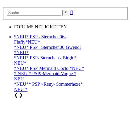
Erweiterte
Suche
Suche
FORUMS NEUIGKEITEN
*NEU* PSP - Sternchen06-
Fluffy*NEU*
*NEU* PSP - Sternchen06-Gwendi
*NEU*
*NEU* PSP- Sternchen - Birgit *
NEU*
*NEU* PSP-Mermaid-Coclo *NEU*
* NEU * PSP>Mermaid-Vogue *
NEU
*NEU** PSP >Reny- Sommerhexe*
NEU *
❮
❯