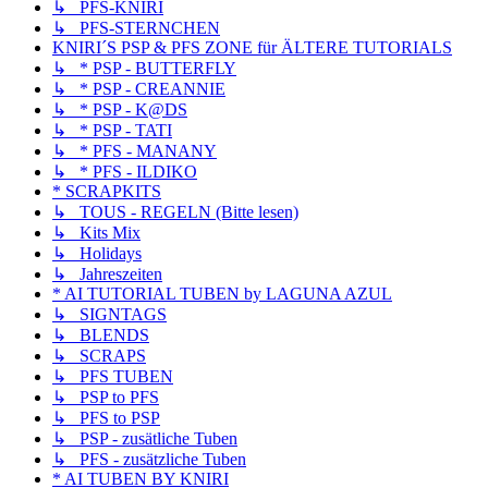
↳ PFS-KNIRI
↳ PFS-STERNCHEN
KNIRI´S PSP & PFS ZONE für ÄLTERE TUTORIALS
↳ * PSP - BUTTERFLY
↳ * PSP - CREANNIE
↳ * PSP - K@DS
↳ * PSP - TATI
↳ * PFS - MANANY
↳ * PFS - ILDIKO
* SCRAPKITS
↳ TOUS - REGELN (Bitte lesen)
↳ Kits Mix
↳ Holidays
↳ Jahreszeiten
* AI TUTORIAL TUBEN by LAGUNA AZUL
↳ SIGNTAGS
↳ BLENDS
↳ SCRAPS
↳ PFS TUBEN
↳ PSP to PFS
↳ PFS to PSP
↳ PSP - zusätliche Tuben
↳ PFS - zusätzliche Tuben
* AI TUBEN BY KNIRI