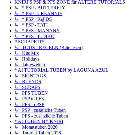
KNIRI´S PSP & PFS ZONE für ÄLTERE TUTORIALS
↳ * PSP - BUTTERFLY
↳ * PSP - CREANNIE
↳ * PSP - K@DS
↳ * PSP - TATI
↳ * PFS - MANANY
↳ * PFS - ILDIKO
* SCRAPKITS
↳ TOUS - REGELN (Bitte lesen)
↳ Kits Mix
↳ Holidays
↳ Jahreszeiten
* AI TUTORIAL TUBEN by LAGUNA AZUL
↳ SIGNTAGS
↳ BLENDS
↳ SCRAPS
↳ PFS TUBEN
↳ PSP to PFS
↳ PFS to PSP
↳ PSP - zusätliche Tuben
↳ PFS - zusätzliche Tuben
* AI TUBEN BY KNIRI
↳ Monatstuben 2026
↳ Tutorial Tuben 2026