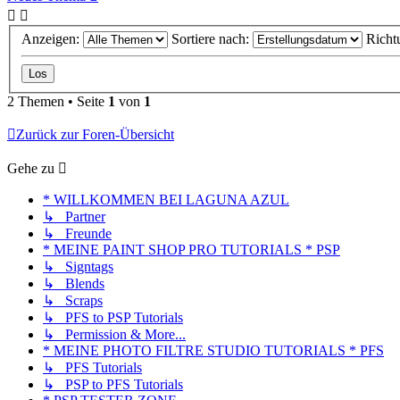
Anzeigen:
Sortiere nach:
Richt
2 Themen • Seite
1
von
1
Zurück zur Foren-Übersicht
Gehe zu
* WILLKOMMEN BEI LAGUNA AZUL
↳ Partner
↳ Freunde
* MEINE PAINT SHOP PRO TUTORIALS * PSP
↳ Signtags
↳ Blends
↳ Scraps
↳ PFS to PSP Tutorials
↳ Permission & More...
* MEINE PHOTO FILTRE STUDIO TUTORIALS * PFS
↳ PFS Tutorials
↳ PSP to PFS Tutorials