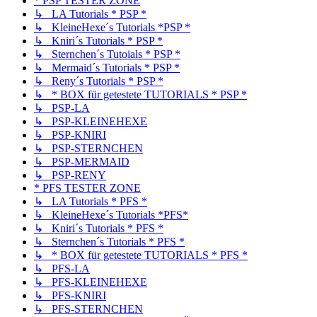
* PSP TESTER ZONE
↳ LA Tutorials * PSP *
↳ KleineHexe´s Tutorials *PSP *
↳ Kniri´s Tutorials * PSP *
↳ Sternchen´s Tutoials * PSP *
↳ Mermaid´s Tutorials * PSP *
↳ Reny´s Tutorials * PSP *
↳ * BOX für getestete TUTORIALS * PSP *
↳ PSP-LA
↳ PSP-KLEINEHEXE
↳ PSP-KNIRI
↳ PSP-STERNCHEN
↳ PSP-MERMAID
↳ PSP-RENY
* PFS TESTER ZONE
↳ LA Tutorials * PFS *
↳ KleineHexe´s Tutorials *PFS*
↳ Kniri´s Tutorials * PFS *
↳ Sternchen´s Tutorials * PFS *
↳ * BOX für getestete TUTORIALS * PFS *
↳ PFS-LA
↳ PFS-KLEINEHEXE
↳ PFS-KNIRI
↳ PFS-STERNCHEN