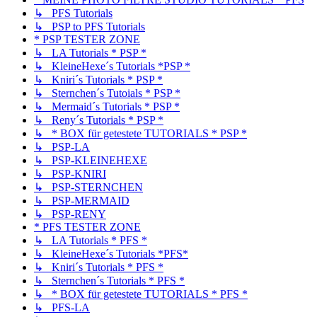
↳ PFS Tutorials
↳ PSP to PFS Tutorials
* PSP TESTER ZONE
↳ LA Tutorials * PSP *
↳ KleineHexe´s Tutorials *PSP *
↳ Kniri´s Tutorials * PSP *
↳ Sternchen´s Tutoials * PSP *
↳ Mermaid´s Tutorials * PSP *
↳ Reny´s Tutorials * PSP *
↳ * BOX für getestete TUTORIALS * PSP *
↳ PSP-LA
↳ PSP-KLEINEHEXE
↳ PSP-KNIRI
↳ PSP-STERNCHEN
↳ PSP-MERMAID
↳ PSP-RENY
* PFS TESTER ZONE
↳ LA Tutorials * PFS *
↳ KleineHexe´s Tutorials *PFS*
↳ Kniri´s Tutorials * PFS *
↳ Sternchen´s Tutorials * PFS *
↳ * BOX für getestete TUTORIALS * PFS *
↳ PFS-LA