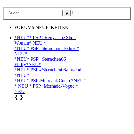
Erweiterte
Suche
Suche
FORUMS NEUIGKEITEN
*NEU** PSP >Reny- The Shell
Woman* NEU *
*NEU* PSP- Sternchen - Pálma *
NEU*
*NEU* PSP - Sternchen06-
Fluffy*NEU*
*NEU* PSP - Sternchen06-Gwendi
*NEU*
*NEU* PSP-Mermaid-Coclo *NEU*
* NEU * PSP>Mermaid-Vogue *
NEU
❮
❯