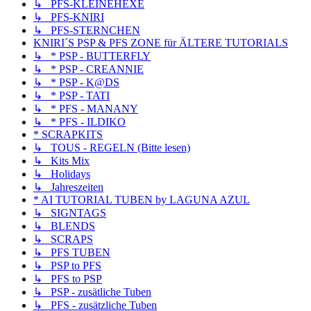
↳ PFS-KLEINEHEXE
↳ PFS-KNIRI
↳ PFS-STERNCHEN
KNIRI´S PSP & PFS ZONE für ÄLTERE TUTORIALS
↳ * PSP - BUTTERFLY
↳ * PSP - CREANNIE
↳ * PSP - K@DS
↳ * PSP - TATI
↳ * PFS - MANANY
↳ * PFS - ILDIKO
* SCRAPKITS
↳ TOUS - REGELN (Bitte lesen)
↳ Kits Mix
↳ Holidays
↳ Jahreszeiten
* AI TUTORIAL TUBEN by LAGUNA AZUL
↳ SIGNTAGS
↳ BLENDS
↳ SCRAPS
↳ PFS TUBEN
↳ PSP to PFS
↳ PFS to PSP
↳ PSP - zusätliche Tuben
↳ PFS - zusätzliche Tuben