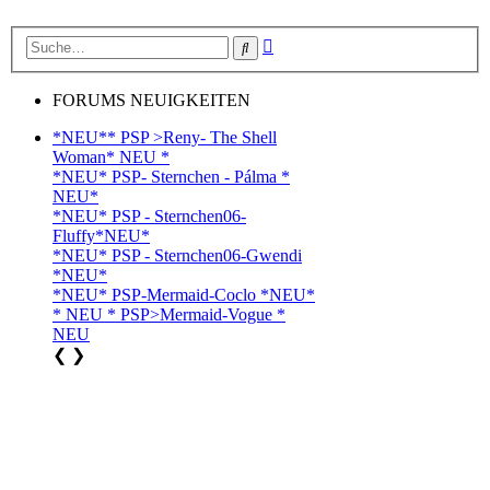
Erweiterte
Suche
Suche
FORUMS NEUIGKEITEN
*NEU** PSP >Reny- The Shell
Woman* NEU *
*NEU* PSP- Sternchen - Pálma *
NEU*
*NEU* PSP - Sternchen06-
Fluffy*NEU*
*NEU* PSP - Sternchen06-Gwendi
*NEU*
*NEU* PSP-Mermaid-Coclo *NEU*
* NEU * PSP>Mermaid-Vogue *
NEU
❮
❯