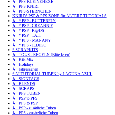
↳ PFS-KLEINEHEXE
↳ PFS-KNIRI
↳ PFS-STERNCHEN
KNIRI´S PSP & PFS ZONE für ÄLTERE TUTORIALS
↳ * PSP - BUTTERFLY
↳ * PSP - CREANNIE
↳ * PSP - K@DS
↳ * PSP - TATI
↳ * PFS - MANANY
↳ * PFS - ILDIKO
* SCRAPKITS
↳ TOUS - REGELN (Bitte lesen)
↳ Kits Mix
↳ Holidays
↳ Jahreszeiten
* AI TUTORIAL TUBEN by LAGUNA AZUL
↳ SIGNTAGS
↳ BLENDS
↳ SCRAPS
↳ PFS TUBEN
↳ PSP to PFS
↳ PFS to PSP
↳ PSP - zusätliche Tuben
↳ PFS - zusätzliche Tuben