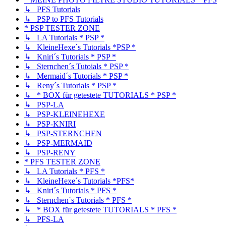
↳ PFS Tutorials
↳ PSP to PFS Tutorials
* PSP TESTER ZONE
↳ LA Tutorials * PSP *
↳ KleineHexe´s Tutorials *PSP *
↳ Kniri´s Tutorials * PSP *
↳ Sternchen´s Tutoials * PSP *
↳ Mermaid´s Tutorials * PSP *
↳ Reny´s Tutorials * PSP *
↳ * BOX für getestete TUTORIALS * PSP *
↳ PSP-LA
↳ PSP-KLEINEHEXE
↳ PSP-KNIRI
↳ PSP-STERNCHEN
↳ PSP-MERMAID
↳ PSP-RENY
* PFS TESTER ZONE
↳ LA Tutorials * PFS *
↳ KleineHexe´s Tutorials *PFS*
↳ Kniri´s Tutorials * PFS *
↳ Sternchen´s Tutorials * PFS *
↳ * BOX für getestete TUTORIALS * PFS *
↳ PFS-LA