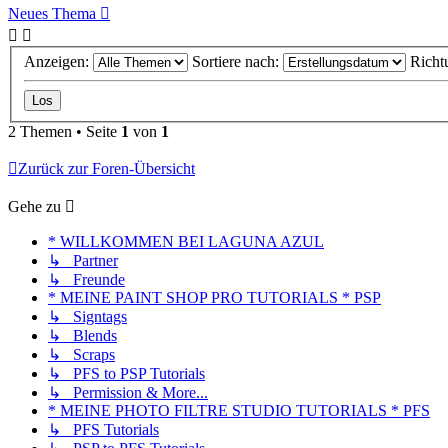
Neues Thema
Anzeigen:
Sortiere nach:
Richt
2 Themen • Seite
1
von
1
Zurück zur Foren-Übersicht
Gehe zu
* WILLKOMMEN BEI LAGUNA AZUL
↳ Partner
↳ Freunde
* MEINE PAINT SHOP PRO TUTORIALS * PSP
↳ Signtags
↳ Blends
↳ Scraps
↳ PFS to PSP Tutorials
↳ Permission & More...
* MEINE PHOTO FILTRE STUDIO TUTORIALS * PFS
↳ PFS Tutorials