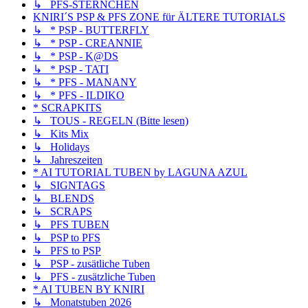
↳ PFS-STERNCHEN
KNIRI´S PSP & PFS ZONE für ÄLTERE TUTORIALS
↳ * PSP - BUTTERFLY
↳ * PSP - CREANNIE
↳ * PSP - K@DS
↳ * PSP - TATI
↳ * PFS - MANANY
↳ * PFS - ILDIKO
* SCRAPKITS
↳ TOUS - REGELN (Bitte lesen)
↳ Kits Mix
↳ Holidays
↳ Jahreszeiten
* AI TUTORIAL TUBEN by LAGUNA AZUL
↳ SIGNTAGS
↳ BLENDS
↳ SCRAPS
↳ PFS TUBEN
↳ PSP to PFS
↳ PFS to PSP
↳ PSP - zusätliche Tuben
↳ PFS - zusätzliche Tuben
* AI TUBEN BY KNIRI
↳ Monatstuben 2026