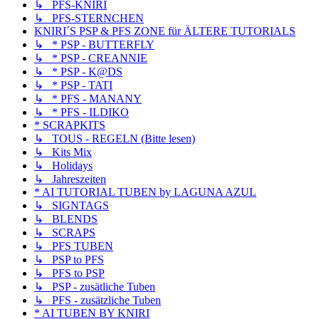
↳ PFS-KNIRI
↳ PFS-STERNCHEN
KNIRI´S PSP & PFS ZONE für ÄLTERE TUTORIALS
↳ * PSP - BUTTERFLY
↳ * PSP - CREANNIE
↳ * PSP - K@DS
↳ * PSP - TATI
↳ * PFS - MANANY
↳ * PFS - ILDIKO
* SCRAPKITS
↳ TOUS - REGELN (Bitte lesen)
↳ Kits Mix
↳ Holidays
↳ Jahreszeiten
* AI TUTORIAL TUBEN by LAGUNA AZUL
↳ SIGNTAGS
↳ BLENDS
↳ SCRAPS
↳ PFS TUBEN
↳ PSP to PFS
↳ PFS to PSP
↳ PSP - zusätliche Tuben
↳ PFS - zusätzliche Tuben
* AI TUBEN BY KNIRI