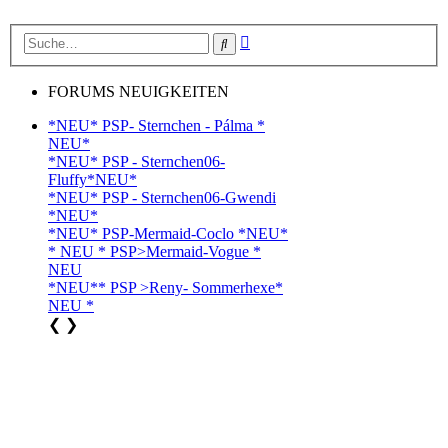
Erweiterte
Suche
Suche
FORUMS NEUIGKEITEN
*NEU* PSP- Sternchen - Pálma *
NEU*
*NEU* PSP - Sternchen06-
Fluffy*NEU*
*NEU* PSP - Sternchen06-Gwendi
*NEU*
*NEU* PSP-Mermaid-Coclo *NEU*
* NEU * PSP>Mermaid-Vogue *
NEU
*NEU** PSP >Reny- Sommerhexe*
NEU *
❮
❯