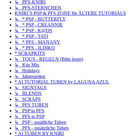
↳ PFS-KNIRI
↳ PFS-STERNCHEN
KNIRI´S PSP & PFS ZONE für ÄLTERE TUTORIALS
↳ * PSP - BUTTERFLY
↳ * PSP - CREANNIE
↳ * PSP - K@DS
↳ * PSP - TATI
↳ * PFS - MANANY
↳ * PFS - ILDIKO
* SCRAPKITS
↳ TOUS - REGELN (Bitte lesen)
↳ Kits Mix
↳ Holidays
↳ Jahreszeiten
* AI TUTORIAL TUBEN by LAGUNA AZUL
↳ SIGNTAGS
↳ BLENDS
↳ SCRAPS
↳ PFS TUBEN
↳ PSP to PFS
↳ PFS to PSP
↳ PSP - zusätliche Tuben
↳ PFS - zusätzliche Tuben
* AI TUBEN BY KNIRI