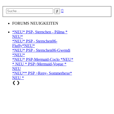
Erweiterte
Suche
Suche
FORUMS NEUIGKEITEN
*NEU* PSP- Sternchen - Pálma *
NEU*
*NEU* PSP - Sternchen06-
Fluffy*NEU*
*NEU* PSP - Sternchen06-Gwendi
*NEU*
*NEU* PSP-Mermaid-Coclo *NEU*
* NEU * PSP>Mermaid-Vogue *
NEU
*NEU** PSP >Reny- Sommerhexe*
NEU *
❮
❯