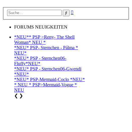
Erweiterte
Suche
Suche
FORUMS NEUIGKEITEN
*NEU** PSP >Reny- The Shell
Woman* NEU *
*NEU* PSP- Sternchen - Pálma *
NEU*
*NEU* PSP - Sternchen06-
Fluffy*NEU*
*NEU* PSP - Sternchen06-Gwendi
*NEU*
*NEU* PSP-Mermaid-Coclo *NEU*
* NEU * PSP>Mermaid-Vogue *
NEU
❮
❯