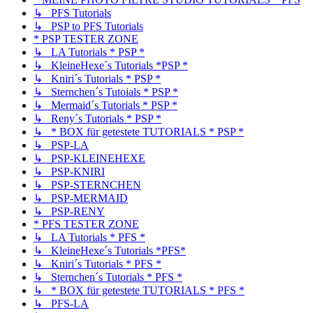
↳ PFS Tutorials
↳ PSP to PFS Tutorials
* PSP TESTER ZONE
↳ LA Tutorials * PSP *
↳ KleineHexe´s Tutorials *PSP *
↳ Kniri´s Tutorials * PSP *
↳ Sternchen´s Tutoials * PSP *
↳ Mermaid´s Tutorials * PSP *
↳ Reny´s Tutorials * PSP *
↳ * BOX für getestete TUTORIALS * PSP *
↳ PSP-LA
↳ PSP-KLEINEHEXE
↳ PSP-KNIRI
↳ PSP-STERNCHEN
↳ PSP-MERMAID
↳ PSP-RENY
* PFS TESTER ZONE
↳ LA Tutorials * PFS *
↳ KleineHexe´s Tutorials *PFS*
↳ Kniri´s Tutorials * PFS *
↳ Sternchen´s Tutorials * PFS *
↳ * BOX für getestete TUTORIALS * PFS *
↳ PFS-LA