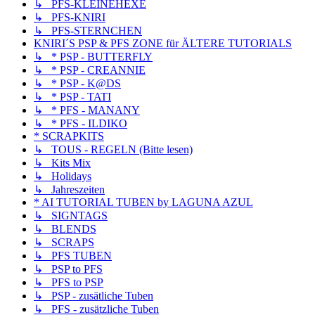
↳ PFS-KLEINEHEXE
↳ PFS-KNIRI
↳ PFS-STERNCHEN
KNIRI´S PSP & PFS ZONE für ÄLTERE TUTORIALS
↳ * PSP - BUTTERFLY
↳ * PSP - CREANNIE
↳ * PSP - K@DS
↳ * PSP - TATI
↳ * PFS - MANANY
↳ * PFS - ILDIKO
* SCRAPKITS
↳ TOUS - REGELN (Bitte lesen)
↳ Kits Mix
↳ Holidays
↳ Jahreszeiten
* AI TUTORIAL TUBEN by LAGUNA AZUL
↳ SIGNTAGS
↳ BLENDS
↳ SCRAPS
↳ PFS TUBEN
↳ PSP to PFS
↳ PFS to PSP
↳ PSP - zusätliche Tuben
↳ PFS - zusätzliche Tuben