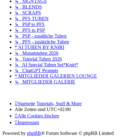
↳ SIGNTAGS
↳ BLENDS
↳ SCRAPS
↳ PFS TUBEN
↳ PSP to PFS
↳ PFS to PSP
↳ PSP - zusätliche Tuben
↳ PFS - zusätzliche Tuben
* AI TUBEN BY KNIRI
↳ Monatstuben 2026
↳ Tutorial Tuben 2026
↳ AI Special Tuben Set*Kniri*
↳ ChatGPT Prompts
* MITGLIEDER GALERIEN LOUNGE
↳ MITGLIEDER GALERIE
Startseite
Tutorials, Stuff & More
Alle Zeiten sind
UTC+02:00
Alle Cookies löschen
Impressum
Powered by
phpBB
® Forum Software © phpBB Limited