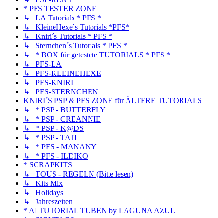
* PFS TESTER ZONE
↳ LA Tutorials * PFS *
↳ KleineHexe´s Tutorials *PFS*
↳ Kniri´s Tutorials * PFS *
↳ Sternchen´s Tutorials * PFS *
↳ * BOX für getestete TUTORIALS * PFS *
↳ PFS-LA
↳ PFS-KLEINEHEXE
↳ PFS-KNIRI
↳ PFS-STERNCHEN
KNIRI´S PSP & PFS ZONE für ÄLTERE TUTORIALS
↳ * PSP - BUTTERFLY
↳ * PSP - CREANNIE
↳ * PSP - K@DS
↳ * PSP - TATI
↳ * PFS - MANANY
↳ * PFS - ILDIKO
* SCRAPKITS
↳ TOUS - REGELN (Bitte lesen)
↳ Kits Mix
↳ Holidays
↳ Jahreszeiten
* AI TUTORIAL TUBEN by LAGUNA AZUL