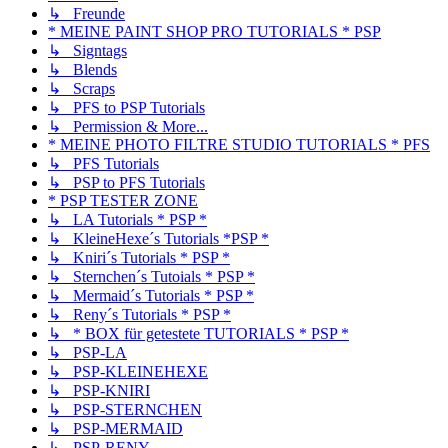
↳ Freunde
* MEINE PAINT SHOP PRO TUTORIALS * PSP
↳ Signtags
↳ Blends
↳ Scraps
↳ PFS to PSP Tutorials
↳ Permission & More...
* MEINE PHOTO FILTRE STUDIO TUTORIALS * PFS
↳ PFS Tutorials
↳ PSP to PFS Tutorials
* PSP TESTER ZONE
↳ LA Tutorials * PSP *
↳ KleineHexe´s Tutorials *PSP *
↳ Kniri´s Tutorials * PSP *
↳ Sternchen´s Tutoials * PSP *
↳ Mermaid´s Tutorials * PSP *
↳ Reny´s Tutorials * PSP *
↳ * BOX für getestete TUTORIALS * PSP *
↳ PSP-LA
↳ PSP-KLEINEHEXE
↳ PSP-KNIRI
↳ PSP-STERNCHEN
↳ PSP-MERMAID
↳ PSP-RENY