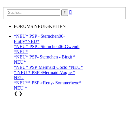
Erweiterte
Suche
Suche
FORUMS NEUIGKEITEN
*NEU* PSP - Sternchen06-
Fluffy*NEU*
*NEU* PSP - Sternchen06-Gwendi
*NEU*
*NEU* PSP- Sternchen - Birgit *
NEU*
*NEU* PSP-Mermaid-Coclo *NEU*
* NEU * PSP>Mermaid-Vogue *
NEU
*NEU** PSP >Reny- Sommerhexe*
NEU *
❮
❯