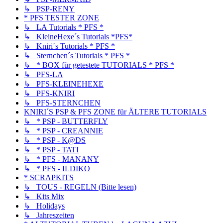
↳ PSP-RENY
* PFS TESTER ZONE
↳ LA Tutorials * PFS *
↳ KleineHexe´s Tutorials *PFS*
↳ Kniri´s Tutorials * PFS *
↳ Sternchen´s Tutorials * PFS *
↳ * BOX für getestete TUTORIALS * PFS *
↳ PFS-LA
↳ PFS-KLEINEHEXE
↳ PFS-KNIRI
↳ PFS-STERNCHEN
KNIRI´S PSP & PFS ZONE für ÄLTERE TUTORIALS
↳ * PSP - BUTTERFLY
↳ * PSP - CREANNIE
↳ * PSP - K@DS
↳ * PSP - TATI
↳ * PFS - MANANY
↳ * PFS - ILDIKO
* SCRAPKITS
↳ TOUS - REGELN (Bitte lesen)
↳ Kits Mix
↳ Holidays
↳ Jahreszeiten