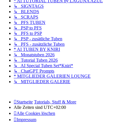
* AI TUTORIAL TUBEN by LAGUNA AZUL
↳ SIGNTAGS
↳ BLENDS
↳ SCRAPS
↳ PFS TUBEN
↳ PSP to PFS
↳ PFS to PSP
↳ PSP - zusätliche Tuben
↳ PFS - zusätzliche Tuben
* AI TUBEN BY KNIRI
↳ Monatstuben 2026
↳ Tutorial Tuben 2026
↳ AI Special Tuben Set*Kniri*
↳ ChatGPT Prompts
* MITGLIEDER GALERIEN LOUNGE
↳ MITGLIEDER GALERIE
Startseite
Tutorials, Stuff & More
Alle Zeiten sind
UTC+02:00
Alle Cookies löschen
Impressum