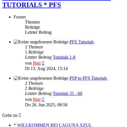
TUTORIALS * PFS
Forum
Themen
Beiträge
Letzter Beitrag
PFS Tutorials
1
Themen
1
Beiträge
Letzter Beitrag
Tutorials 1-8
Neuester
von
Bigi
Beitrag
Di 13. Aug 2024, 15:14
PSP to PFS Tutorials
2
Themen
2
Beiträge
Letzter Beitrag
Tutorials 31 - 60
Neuester
von
Bigi
Beitrag
Do 26. Jun 2025, 08:56
Gehe zu
* WILLKOMMEN BEI LAGUNA AZUL