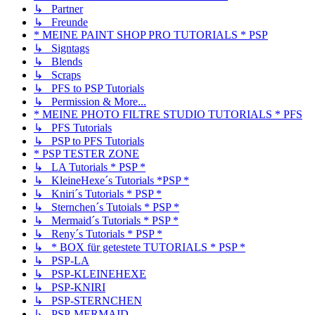
↳ Partner
↳ Freunde
* MEINE PAINT SHOP PRO TUTORIALS * PSP
↳ Signtags
↳ Blends
↳ Scraps
↳ PFS to PSP Tutorials
↳ Permission & More...
* MEINE PHOTO FILTRE STUDIO TUTORIALS * PFS
↳ PFS Tutorials
↳ PSP to PFS Tutorials
* PSP TESTER ZONE
↳ LA Tutorials * PSP *
↳ KleineHexe´s Tutorials *PSP *
↳ Kniri´s Tutorials * PSP *
↳ Sternchen´s Tutoials * PSP *
↳ Mermaid´s Tutorials * PSP *
↳ Reny´s Tutorials * PSP *
↳ * BOX für getestete TUTORIALS * PSP *
↳ PSP-LA
↳ PSP-KLEINEHEXE
↳ PSP-KNIRI
↳ PSP-STERNCHEN
↳ PSP-MERMAID