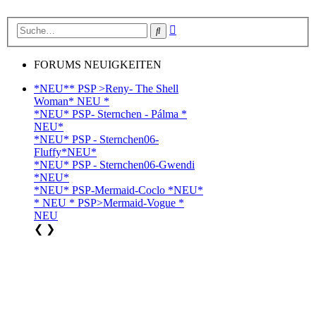
Erweiterte
Suche
Suche
FORUMS NEUIGKEITEN
*NEU** PSP >Reny- The Shell
Woman* NEU *
*NEU* PSP- Sternchen - Pálma *
NEU*
*NEU* PSP - Sternchen06-
Fluffy*NEU*
*NEU* PSP - Sternchen06-Gwendi
*NEU*
*NEU* PSP-Mermaid-Coclo *NEU*
* NEU * PSP>Mermaid-Vogue *
NEU
❮
❯