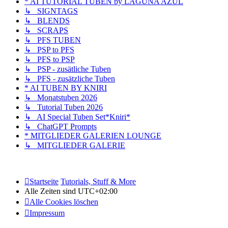
* AI TUTORIAL TUBEN by LAGUNA AZUL
↳ SIGNTAGS
↳ BLENDS
↳ SCRAPS
↳ PFS TUBEN
↳ PSP to PFS
↳ PFS to PSP
↳ PSP - zusätliche Tuben
↳ PFS - zusätzliche Tuben
* AI TUBEN BY KNIRI
↳ Monatstuben 2026
↳ Tutorial Tuben 2026
↳ AI Special Tuben Set*Kniri*
↳ ChatGPT Prompts
* MITGLIEDER GALERIEN LOUNGE
↳ MITGLIEDER GALERIE
Startseite
Tutorials, Stuff & More
Alle Zeiten sind
UTC+02:00
Alle Cookies löschen
Impressum