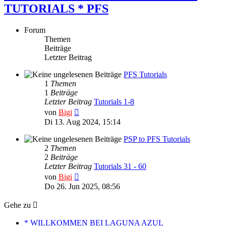
TUTORIALS * PFS
Forum
Themen
Beiträge
Letzter Beitrag
PFS Tutorials
1
Themen
1
Beiträge
Letzter Beitrag
Tutorials 1-8
Neuester
von
Bigi
Beitrag
Di 13. Aug 2024, 15:14
PSP to PFS Tutorials
2
Themen
2
Beiträge
Letzter Beitrag
Tutorials 31 - 60
Neuester
von
Bigi
Beitrag
Do 26. Jun 2025, 08:56
Gehe zu
* WILLKOMMEN BEI LAGUNA AZUL