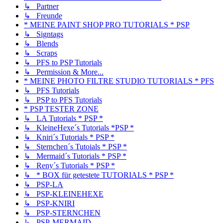
↳ Partner
↳ Freunde
* MEINE PAINT SHOP PRO TUTORIALS * PSP
↳ Signtags
↳ Blends
↳ Scraps
↳ PFS to PSP Tutorials
↳ Permission & More...
* MEINE PHOTO FILTRE STUDIO TUTORIALS * PFS
↳ PFS Tutorials
↳ PSP to PFS Tutorials
* PSP TESTER ZONE
↳ LA Tutorials * PSP *
↳ KleineHexe´s Tutorials *PSP *
↳ Kniri´s Tutorials * PSP *
↳ Sternchen´s Tutoials * PSP *
↳ Mermaid´s Tutorials * PSP *
↳ Reny´s Tutorials * PSP *
↳ * BOX für getestete TUTORIALS * PSP *
↳ PSP-LA
↳ PSP-KLEINEHEXE
↳ PSP-KNIRI
↳ PSP-STERNCHEN
↳ PSP-MERMAID