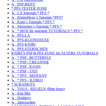
↳ PSP-RENY
* PFS TESTER ZONE
↳ LA Tutorials * PFS *
↳ KleineHexe´s Tutorials *PFS*
↳ Kniri´s Tutorials * PFS *
↳ Sternchen´s Tutorials * PFS *
↳ * BOX für getestete TUTORIALS * PFS *
↳ PFS-LA
↳ PFS-KLEINEHEXE
↳ PFS-KNIRI
↳ PFS-STERNCHEN
KNIRI´S PSP & PFS ZONE für ÄLTERE TUTORIALS
↳ * PSP - BUTTERFLY
↳ * PSP - CREANNIE
↳ * PSP - K@DS
↳ * PSP - TATI
↳ * PFS - MANANY
↳ * PFS - ILDIKO
* SCRAPKITS
↳ TOUS - REGELN (Bitte lesen)
↳ Kits Mix
↳ Holidays
↳ Jahreszeiten